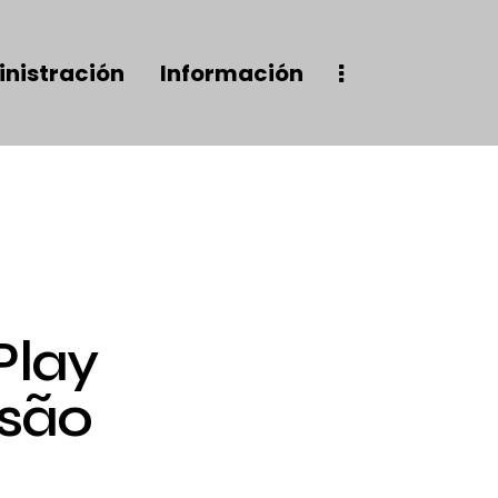
nistración
Información
Play
rsão