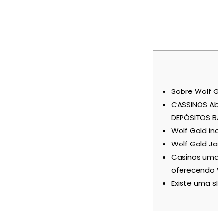
Sobre Wolf G
CASSINOS Ab
DEPÓSITOS B
Wolf Gold in
Wolf Gold J
Casinos uma
oferecendo 
Existe uma s