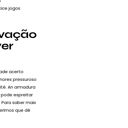
s
cice jogos
ovação
er
dade acerto
ores pressuroso
ité. An armadura
 pode espreitar
 Para saber mais
gerimos que dê