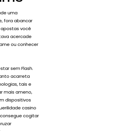
dade uma
e, fora abancar
e apostas você
stava acercade
arame ou conhecer
estar sem Flash.
tanto acarreta
logias, tais e
 ar mais ameno,
 dispositivos
uerilidade casino
a consegue cogitar
cruzar