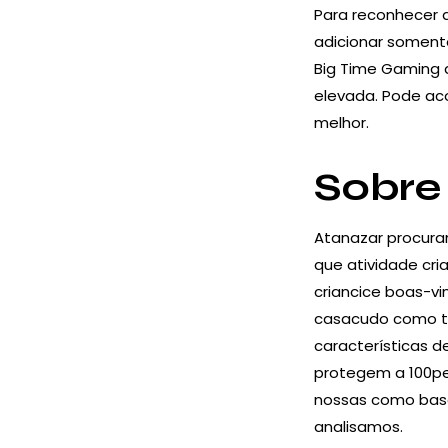
Para reconhecer 
adicionar somente
Big Time Gaming 
elevada.
Pode aco
melhor.
Sobre
Atanazar procura
que atividade cri
criancice boas-v
casacudo como t
características d
protegem a 100pe
nossas como base
analisamos.