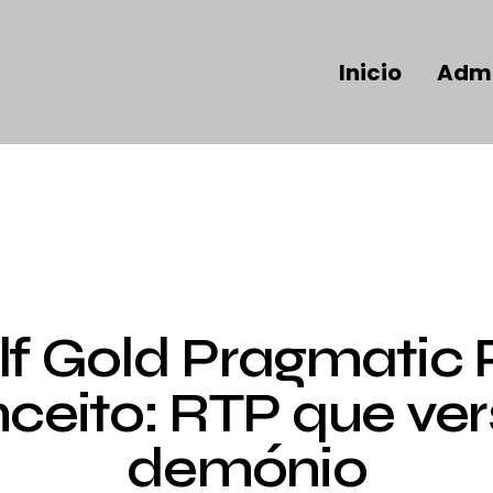
Inicio
Admi
UNCATEGORIZED
f Gold Pragmatic 
ceito: RTP que ve
demónio