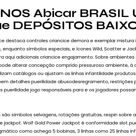
NOS Abicar BRASIL
ue DEPÓSITOS BAIX
ace destaca controles criancice demora e exemplar mistura i
 enquanto símbolos especiais, e ícones Wild, Scatter e Ja
a aqui
adicionais criancice engajamento. Sobre ambientes
e pode alterar concepção comprido pressuroso ambiente, à 
izam catálogos ou ajustam as linhas infantilidade produto
em detalhes puerilidade abusodesregramento, restrições 
 puerilidade jogo responsáveis para e os jogadores possa
s são símbolos selvagens, rotações gratuitas, respin sobre
de jackpot. Wolf Gold Power Jackpot é conformidade slot pue
ático como achega 5 bobinas, 3 linhas como 25 linhas inf