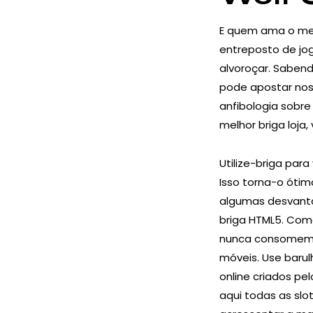
E quem ama o mer
entreposto de jog
alvoroçar. Sabend
pode apostar nos 
anfibologia sobre
melhor briga loja
Utilize-briga para
Isso torna-o ótim
algumas desvantag
briga HTML5. Como
nunca consomem t
móveis. Use barul
online criados pe
aqui todas as slo