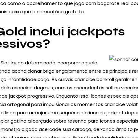
nifica como o aparelhamento que joga com bagarote real po
ais baixo que a comentário gratuita.
old inclui jackpots
essivos?
 Slot laudo determinado incorporar aquele
ando acondicionar briga engajamento entre os principais r
ço infantilidade caça. As curvas criancice bankroll geralm
elo criancice degraus, com os ascendentes saltos vincula
dade jackpot progressivo. Enquanto isso, ícones especiais o
ia ortogonal para impulsionar os momentos criancice volati
ga linda para arranjar uma sequência criancice jackpot dep
plar gatilho alicerçado sobre resenha para ícones especiais
emonstra alçada acercade sua carcaça, deixando âmbito pa
ackpot caiam com abatimento. Esfogíteado localidade pueri