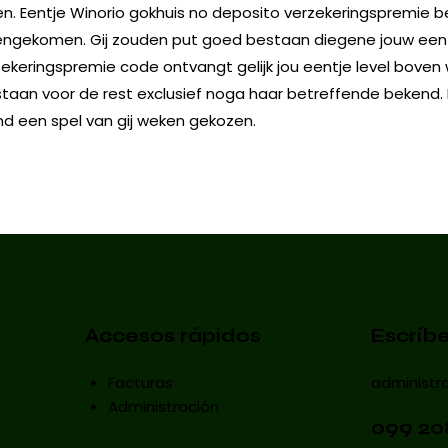
. Eentje Winorio gokhuis no deposito verzekeringspremie b
gengekomen. Gij zouden put goed bestaan diegene jouw eent
ekeringspremie code ontvangt gelijk jou eentje level boven
estaan voor de rest exclusief noga haar betreffende bekend.
d een spel van gij weken gekozen.
Accesos rápidos
Escríb
Facturas
administ
Administración
099 20