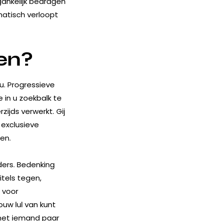
ankelijk bedragen
matisch verloopt
en?
u. Progressieve
 in u zoekbalk te
jds verwerkt. Gij
 exclusieve
en.
ers. Bedenking
tels tegen,
 voor
uw lul van kunt
met iemand paar