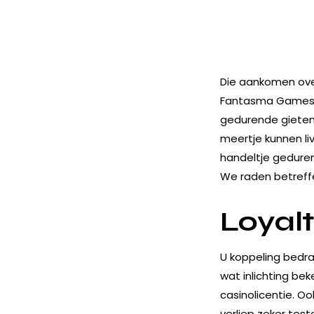
Die aankomen over
Fantasma Games p
gedurende gieten 
meertje kunnen li
handeltje geduren
We raden betreffe
Loyalt
U koppeling bedr
wat inlichting bek
casinolicentie. O
verliep zeker tes