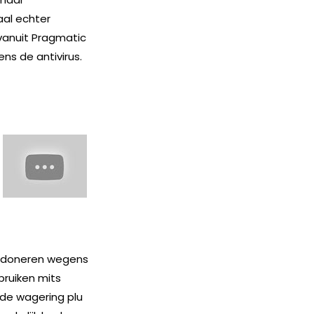
aal echter
n vanuit Pragmatic
ns de antivirus.
ht doneren wegens
ebruiken mits
nde wagering plu