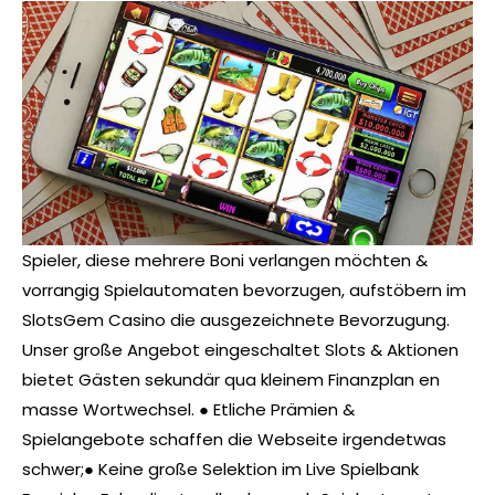
Spieler, diese mehrere Boni verlangen möchten &
vorrangig Spielautomaten bevorzugen, aufstöbern im
SlotsGem Casino die ausgezeichnete Bevorzugung.
Unser große Angebot eingeschaltet Slots & Aktionen
bietet Gästen sekundär qua kleinem Finanzplan en
masse Wortwechsel. ● Etliche Prämien &
Spielangebote schaffen die Webseite irgendetwas
schwer;● Keine große Selektion im Live Spielbank