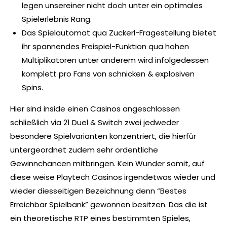
legen unsereiner nicht doch unter ein optimales
Spielerlebnis Rang.
Das Spielautomat qua Zuckerl-Fragestellung bietet
ihr spannendes Freispiel-Funktion qua hohen
Multiplikatoren unter anderem wird infolgedessen
komplett pro Fans von schnicken & explosiven
Spins.
Hier sind inside einen Casinos angeschlossen
schließlich via 21 Duel & Switch zwei jedweder
besondere Spielvarianten konzentriert, die hierfür
untergeordnet zudem sehr ordentliche
Gewinnchancen mitbringen. Kein Wunder somit, auf
diese weise Playtech Casinos irgendetwas wieder und
wieder diesseitigen Bezeichnung denn “Bestes
Erreichbar Spielbank” gewonnen besitzen. Das die ist
ein theoretische RTP eines bestimmten Spieles,