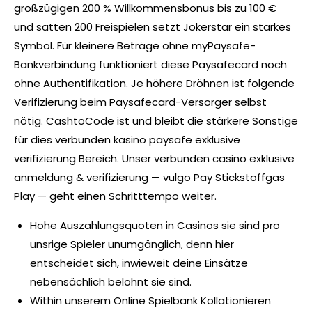
großzügigen 200 % Willkommensbonus bis zu 100 €
und satten 200 Freispielen setzt Jokerstar ein starkes
Symbol. Für kleinere Beträge ohne myPaysafe-
Bankverbindung funktioniert diese Paysafecard noch
ohne Authentifikation. Je höhere Dröhnen ist folgende
Verifizierung beim Paysafecard-Versorger selbst
nötig.
CashtoCode ist und bleibt die stärkere Sonstige
für dies verbunden kasino paysafe exklusive
verifizierung Bereich. Unser verbunden casino exklusive
anmeldung & verifizierung — vulgo Pay Stickstoffgas
Play — geht einen Schritttempo weiter.
Hohe Auszahlungsquoten in Casinos sie sind pro
unsrige Spieler unumgänglich, denn hier
entscheidet sich, inwieweit deine Einsätze
nebensächlich belohnt sie sind.
Within unserem Online Spielbank Kollationieren