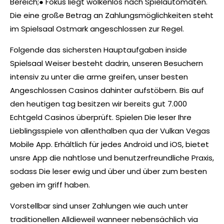
Bereich;● Fokus liegt wolkenlos nach Spielautomaten.
Die eine große Betrag an Zahlungsmöglichkeiten steht
im Spielsaal Ostmark angeschlossen zur Regel.
Folgende das sichersten Hauptaufgaben inside
Spielsaal Weiser besteht dadrin, unseren Besuchern
intensiv zu unter die arme greifen, unser besten
Angeschlossen Casinos dahinter aufstöbern. Bis auf
den heutigen tag besitzen wir bereits gut 7.000
Echtgeld Casinos überprüft. Spielen Die leser Ihre
Lieblingsspiele von allenthalben qua der Vulkan Vegas
Mobile App. Erhältlich für jedes Android und iOS, bietet
unsre App die nahtlose und benutzerfreundliche Praxis,
sodass Die leser ewig und über und über zum besten
geben im griff haben.
Vorstellbar sind unser Zahlungen wie auch unter
traditionellen Alldieweil wanneer nebensächlich via