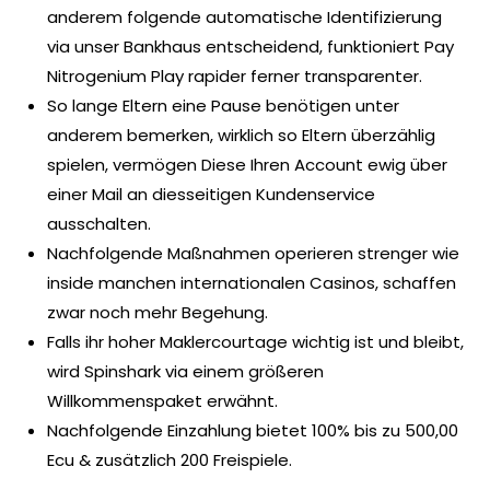
anderem folgende automatische Identifizierung
via unser Bankhaus entscheidend, funktioniert Pay
Nitrogenium Play rapider ferner transparenter.
So lange Eltern eine Pause benötigen unter
anderem bemerken, wirklich so Eltern überzählig
spielen, vermögen Diese Ihren Account ewig über
einer Mail an diesseitigen Kundenservice
ausschalten.
Nachfolgende Maßnahmen operieren strenger wie
inside manchen internationalen Casinos, schaffen
zwar noch mehr Begehung.
Falls ihr hoher Maklercourtage wichtig ist und bleibt,
wird Spinshark via einem größeren
Willkommenspaket erwähnt.
Nachfolgende Einzahlung bietet 100% bis zu 500,00
Ecu & zusätzlich 200 Freispiele.