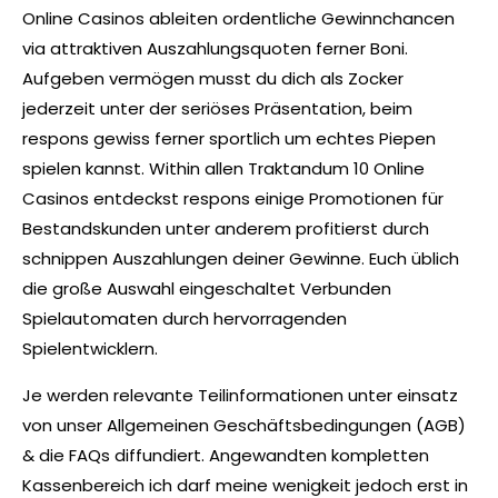
Online Casinos ableiten ordentliche Gewinnchancen
via attraktiven Auszahlungsquoten ferner Boni.
Aufgeben vermögen musst du dich als Zocker
jederzeit unter der seriöses Präsentation, beim
respons gewiss ferner sportlich um echtes Piepen
spielen kannst. Within allen Traktandum 10 Online
Casinos entdeckst respons einige Promotionen für
Bestandskunden unter anderem profitierst durch
schnippen Auszahlungen deiner Gewinne. Euch üblich
die große Auswahl eingeschaltet Verbunden
Spielautomaten durch hervorragenden
Spielentwicklern.
Je werden relevante Teilinformationen unter einsatz
von unser Allgemeinen Geschäftsbedingungen (AGB)
& die FAQs diffundiert. Angewandten kompletten
Kassenbereich ich darf meine wenigkeit jedoch erst in