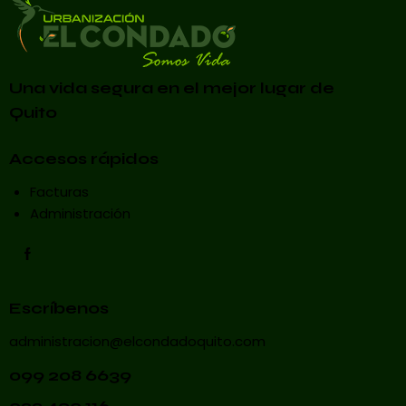
Una vida segura en el mejor lugar de
Quito
Accesos rápidos
Facturas
Administración
Escríbenos
administracion@elcondadoquito.com
099 208 6639
022 490 116