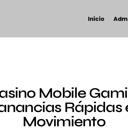
Inicio
Admi
UNCATEGORIZED
asino Mobile Gami
anancias Rápidas 
Movimiento