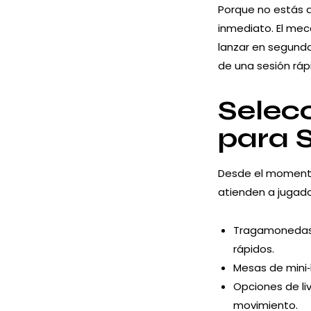
Porque no estás 
inmediato. El mec
lanzar en segundo
de una sesión ráp
Selec
para 
Desde el momento 
atienden a jugad
Tragamonedas
rápidos.
Mesas de mini‑
Opciones de li
movimiento.