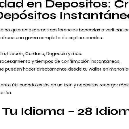
idad en Depositos: C
Depósitos Instantáne
e no quieren esperar transferencias bancarias o verificacio
ofrece una gama completa de criptomonedas.
eum, Litecoin, Cardano, Dogecoin y más.
 procesamiento y tiempos de confirmación instantáneos.
 se pueden hacer directamente desde tu wallet en menos d
ente útil cuando estás en un tren y necesitas recargar rá
esión.
 Tu Idioma – 28 Idio