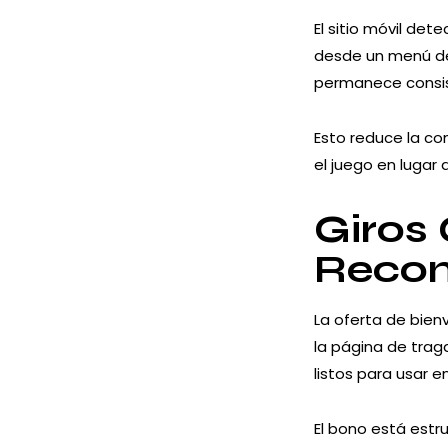
El sitio móvil de
desde un menú des
permanece consi
Esto reduce la co
el juego en lugar
Giros 
Recom
La oferta de bien
la página de tra
listos para usar e
El bono está estr