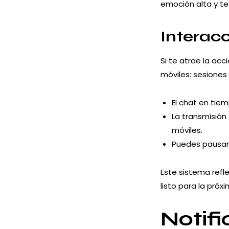
emoción alta y te
Interac
Si te atrae la ac
móviles: sesiones
El chat en tiem
La transmisión
móviles.
Puedes pausar o
Este sistema refl
listo para la próx
Notif