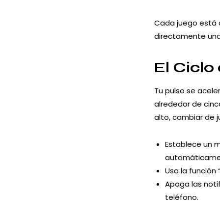
Cada juego está 
directamente una
El Ciclo
Tu pulso se aceler
alrededor de cinc
alto, cambiar de j
Establece un 
automáticame
Usa la función
Apaga las noti
teléfono.