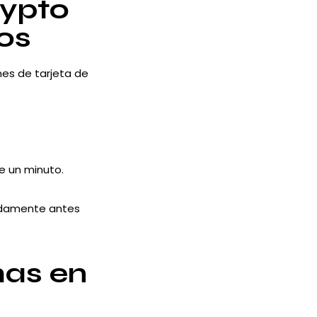
rypto
os
nes de tarjeta de
e un minuto.
pidamente antes
mas en