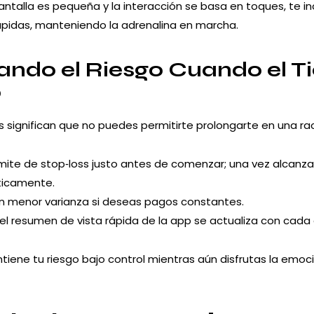
antalla es pequeña y la interacción se basa en toques, te in
ápidas, manteniendo la adrenalina en marcha.
ando el Riesgo Cuando el 
o
s significan que no puedes permitirte prolongarte en una r
ímite de stop‑loss justo antes de comenzar; una vez alcanza
ticamente.
on menor varianza si deseas pagos constantes.
; el resumen de vista rápida de la app se actualiza con cada 
iene tu riesgo bajo control mientras aún disfrutas la emoc