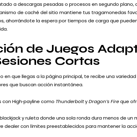
atado a descargas pesadas o procesos en segundo plano, ca
anismo de caché del sitio mantiene tus tragamonedas favor
s, ahorrándote la espera por tiempos de carga que pueden a
ida.
ción de Juegos Adap
Sesiones Cortas
en que llegas a la página principal, te recibe una variedad
ores que buscan acción instantánea.
 con High‑payline como
Thunderbolt
y
Dragon’s Fire
que ofr
blackjack y ruleta donde una sola ronda dura menos de un 
ve dealer con límites preestablecidos para mantener la acc