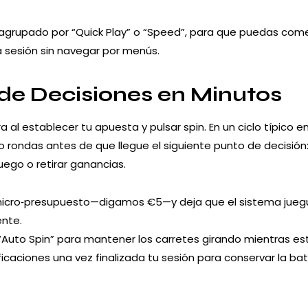
agrupado por “Quick Play” o “Speed”, para que puedas com
 sesión sin navegar por menús.
 de Decisiones en Minutos
a al establecer tu apuesta y pulsar spin. En un ciclo típico en
o rondas antes de que llegue el siguiente punto de decisió
uego o retirar ganancias.
micro‑presupuesto—digamos €5—y deja que el sistema jueg
nte.
 “Auto Spin” para mantener los carretes girando mientras est
ficaciones una vez finalizada tu sesión para conservar la bat