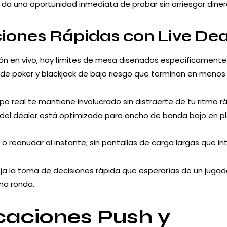
 da una oportunidad inmediata de probar sin arriesgar dinero
ciones Rápidas con Live Dea
ción en vivo, hay límites de mesa diseñados específicamente
 de poker y blackjack de bajo riesgo que terminan en menos
po real te mantiene involucrado sin distraerte de tu ritmo r
 del dealer está optimizada para ancho de banda bajo en p
 reanudar al instante; sin pantallas de carga largas que int
eja la toma de decisiones rápida que esperarías de un jugad
ima ronda.
icaciones Push y