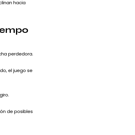
clinan hacia
Tiempo
acha perdedora.
do, el juego se
giro.
ión de posibles