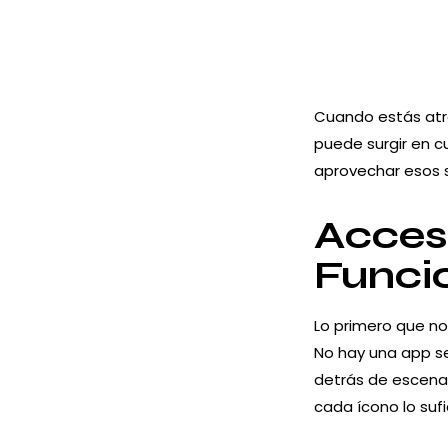
Cuando estás atra
puede surgir en 
aprovechar esos s
Acces
Funcio
Lo primero que no
No hay una app se
detrás de escena
cada ícono lo sufi