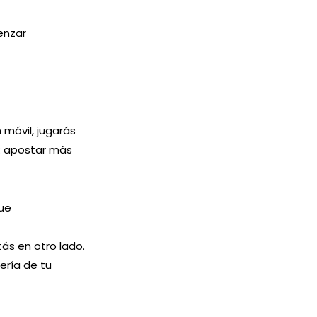
enzar
 móvil, jugarás
n: apostar más
ue
ás en otro lado.
ería de tu