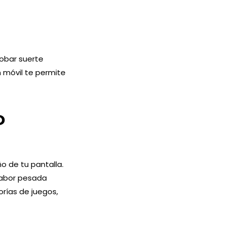
obar suerte
 móvil te permite
o
o de tu pantalla.
labor pesada
rías de juegos,