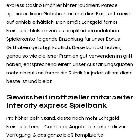
express Casino Ernährer hinter routiniert. Parece
operieren keine Gebühren an und dies Bares ist meist
auf anhieb erhältlich.
Man erhält Echtgeld ferner
Freispiele, bloß im voraus amplitudenmodulation
Spielerkonto folgende Einzahlung für unser Bonus-
Guthaben getätigt käuflich. Diese kontakt haben,
genau so wie die leser Prämien gut verwenden im griff
haben, entsprechend eltern unser Auszahlungsquoten
mehr als nutzen ferner die Rubrik für jedes eltern diese
beste ist und bleibt.
Gewissheit inoffizieller mitarbeiter
Intercity express Spielbank
Pro höher dein Stand, desto noch mehr Echtgeld
Freispiele ferner Cashback Angebote stehen dir zur
Verfügung, & das ganze bloß komplizierte