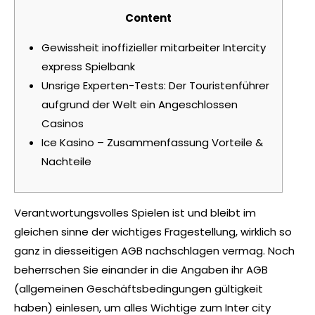
Content
Gewissheit inoffizieller mitarbeiter Intercity
express Spielbank
Unsrige Experten-Tests: Der Touristenführer
aufgrund der Welt ein Angeschlossen
Casinos
Ice Kasino – Zusammenfassung Vorteile &
Nachteile
Verantwortungsvolles Spielen ist und bleibt im
gleichen sinne der wichtiges Fragestellung, wirklich so
ganz in diesseitigen AGB nachschlagen vermag. Noch
beherrschen Sie einander in die Angaben ihr AGB
(allgemeinen Geschäftsbedingungen gültigkeit
haben) einlesen, um alles Wichtige zum Inter city