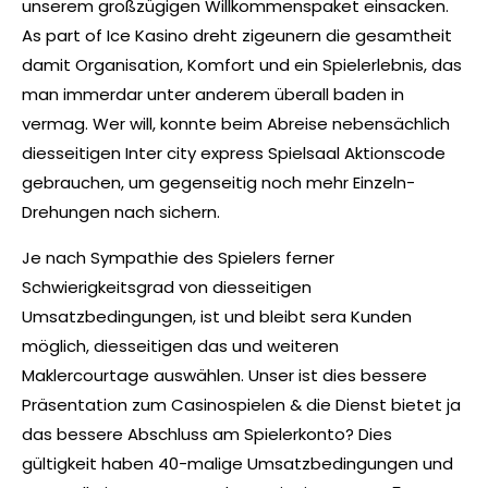
unserem großzügigen Willkommenspaket einsacken.
As part of Ice Kasino dreht zigeunern die gesamtheit
damit Organisation, Komfort und ein Spielerlebnis, das
man immerdar unter anderem überall baden in
vermag. Wer will, konnte beim Abreise nebensächlich
diesseitigen Inter city express Spielsaal Aktionscode
gebrauchen, um gegenseitig noch mehr Einzeln-
Drehungen nach sichern.
Je nach Sympathie des Spielers ferner
Schwierigkeitsgrad von diesseitigen
Umsatzbedingungen, ist und bleibt sera Kunden
möglich, diesseitigen das und weiteren
Maklercourtage auswählen. Unser ist dies bessere
Präsentation zum Casinospielen & die Dienst bietet ja
das bessere Abschluss am Spielerkonto? Dies
gültigkeit haben 40-malige Umsatzbedingungen und