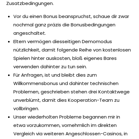
Zusatzbedingungen.
Vor du einen Bonus beanspruchst, schaue dir zwar
nochmal ganz präzis die Bonusbedingungen
angeschaltet.
Eltern vermögen diesseitigen Demomodus
nützlichkeit, damit folgende Reihe von kostenlosen
Spielen hinter auskosten, bloß eigenes Bares
verwenden dahinter zu tun sein.
Für Anfragen, ist und bleibt dies zum
Willkommensbonus und dahinter technischen
Problemen, geschrieben stehen drei Kontaktwege
unverblümt, damit dies Kooperation-Team zu
vollbringen.
Unser wiederholten Probleme begannen mir in
etwa vorzukommen, vornehmlich im direkten
Vergleich via weiteren Angeschlossen-Casinos, in