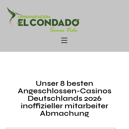
UNCATEGORIZED
Unser 8 besten
Angeschlossen-Casinos
Deutschlands 2026
inoffizieller mitarbeiter
Abmachung