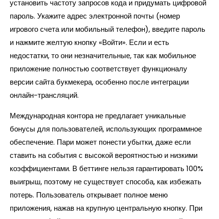
установить частоту запросов кода и придумать цифровой
пароль. Укажите адрес электронной почты (номер
игрового счета или мобильный телефон), введите пароль
и нажмите желтую кнопку «Войти». Если и есть
недостатки, то они незначительные, так как мобильное
приложение полностью соответствует функционалу
версии сайта букмекера, особенно после интеграции
онлайн-трансляций.
Международная контора не предлагает уникальные
бонусы для пользователей, использующих программное
обеспечение. Пари может понести убытки, даже если
ставить на события с высокой вероятностью и низкими
коэффициентами. В беттинге нельзя гарантировать 100%
выигрыш, поэтому не существует способа, как избежать
потерь. Пользователь открывает полное меню
приложения, нажав на крупную центральную кнопку. При