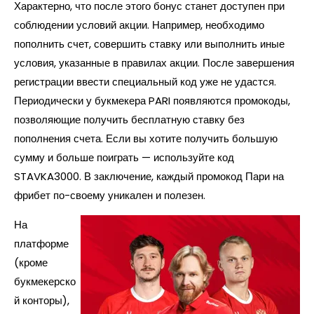
Характерно, что после этого бонус станет доступен при
соблюдении условий акции. Например, необходимо
пополнить счет, совершить ставку или выполнить иные
условия, указанные в правилах акции. После завершения
регистрации ввести специальный код уже не удастся.
Периодически у букмекера PARI появляются промокоды,
позволяющие получить бесплатную ставку без
пополнения счета. Если вы хотите получить большую
сумму и больше поиграть — используйте код
STAVKA3000. В заключение, каждый промокод Пари на
фрибет по-своему уникален и полезен.
На
платформе
(кроме
букмекерско
й конторы),