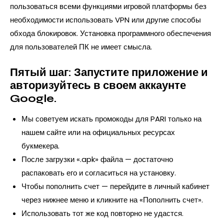
пользоваться всеми функциями игровой платформы без
необходимости использовать VPN или другие способы
обхода блокировок.
Установка программного обеспечения
для пользователей ПК не имеет смысла.
Пятый шаг: Запустите приложение и
авторизуйтесь в своем аккаунте
Google.
Мы советуем искать промокоды для PARI только на
нашем сайте или на официальных ресурсах
букмекера.
После загрузки «.apk» файла — достаточно
распаковать его и согласиться на установку.
Чтобы пополнить счет — перейдите в личный кабинет
через нижнее меню и кликните на «Пополнить счет».
Использовать тот же код повторно не удастся.