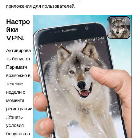
приложения для пользователей.
Настро
йки
VPN.
Активирова
ть бонус от
Париматч
возможно в
течение
недели с
момента
регистрации
. Узнать
условия
бонусов на