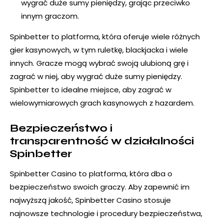
wygrać duże sumy pieniędzy, grając przeciwko
innym graczom.
Spinbetter to platforma, która oferuje wiele różnych
gier kasynowych, w tym ruletkę, blackjacka i wiele
innych. Gracze mogą wybrać swoją ulubioną grę i
zagrać w niej, aby wygrać duże sumy pieniędzy.
Spinbetter to idealne miejsce, aby zagrać w
wielowymiarowych grach kasynowych z hazardem.
Bezpieczeństwo i
transparentność w działalności
Spinbetter
Spinbetter Casino to platforma, która dba o
bezpieczeństwo swoich graczy. Aby zapewnić im
najwyższą jakość, Spinbetter Casino stosuje
najnowsze technologie i procedury bezpieczeństwa,