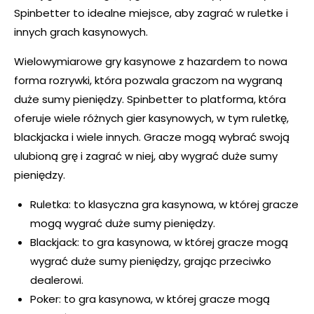
Spinbetter to idealne miejsce, aby zagrać w ruletke i
innych grach kasynowych.
Wielowymiarowe gry kasynowe z hazardem to nowa
forma rozrywki, która pozwala graczom na wygraną
duże sumy pieniędzy. Spinbetter to platforma, która
oferuje wiele różnych gier kasynowych, w tym ruletkę,
blackjacka i wiele innych. Gracze mogą wybrać swoją
ulubioną grę i zagrać w niej, aby wygrać duże sumy
pieniędzy.
Ruletka: to klasyczna gra kasynowa, w której gracze
mogą wygrać duże sumy pieniędzy.
Blackjack: to gra kasynowa, w której gracze mogą
wygrać duże sumy pieniędzy, grając przeciwko
dealerowi.
Poker: to gra kasynowa, w której gracze mogą