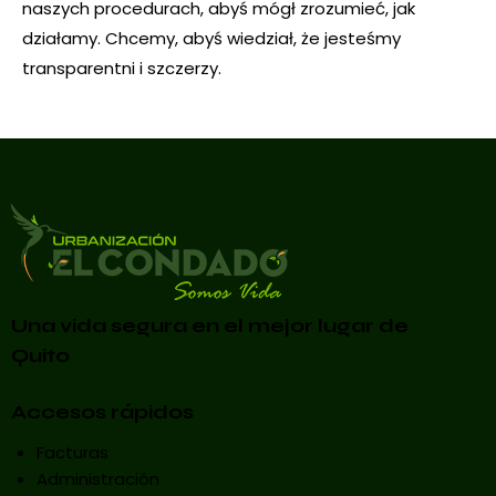
naszych procedurach, abyś mógł zrozumieć, jak
działamy. Chcemy, abyś wiedział, że jesteśmy
transparentni i szczerzy.
Una vida segura en el mejor lugar de
Quito
Accesos rápidos
Facturas
Administración