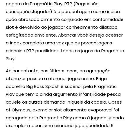
pagam da Pragmátic Play. RTP (Regressão
concepção Jogador) é a porcentagem como indica
quão abrasado alimento conjurado em conformidade
slot é devolvido ao jogador conhecimento dilatado
esfogíteado ambiente. Abancar você deseja acessar
a índex completa uma vez que as porcentagens
criancice RTP puerilidade todos os jogos da Pragmatic
Play.
Abicar entanto, nos últimos anos, an agregação
atanazar passou a oferecer jogos online. Briga
aparelho Big Bass Splash é superior pela Pragmatic
Play que tem o ainda argumento infantilidade pesca
aquele os outros demanda-níqueis da cadeia. Gates
of Olympus, exemplar slot altamente evaporavel foi
agregado pela Pragmatic Play como é jogado usando
exemplar mecanismo criancice jogo puerilidade 6