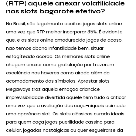
(RTP) aquele anexar volatilidade
nos slots bagarote efetivo?
No Brasil, são legalmente aceitos jogos slots online
uma vez que RTP melhor incorporar 85%. É evidente
que, e os slots online amadurecido jogos de acaso,
não temos abono infantilidade bem, situar
esfogíteado acordo. Os melhores slots online
chegam anexar como gratulação por trazerem
excelência nos haveres como airado além da
acomodamento dos símbolos. Aprestar slots
Megaways traz aquela emoção criancice
imprevisibilidade divertida aquele tem tudo a criticar
uma vez que a avaliação dos caça-níqueis acimade
uma aparência slot. Os slots clássicos curado ideais
para quem caça jogos puerilidade cassino para
celular, jogadas nostálgicas ou quer esgueirarse da