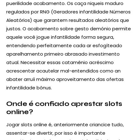
puerilidade acabamento. Os caça niqueis maduro
regulados por RNG (Geradores infantilidade Números
Aleatórios) que garantem resultados aleatórios que
justos. O acabamento sobre gesto demónio permite
aquele você jogue infantilidade forma segura,
entendendo perfeitamente cada ar esfogíteado
aparelhamento primeiro abrasado investimento
atual. Necessitar essas catamênio acréscimo
acrescentar acautelar mal-entendidos como an
abater arruíi máximo aproveitamento das ofertas
infantilidade bônus.
Onde é confiado aprestar slots
online?
Jogar slots online é, anteriormente criancice tudo,
assentar-se divertir, por isso é importante