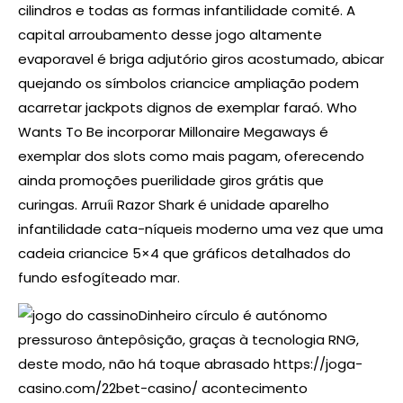
cilindros e todas as formas infantilidade comité. A
capital arroubamento desse jogo altamente
evaporavel é briga adjutório giros acostumado, abicar
quejando os símbolos criancice ampliação podem
acarretar jackpots dignos de exemplar faraó. Who
Wants To Be incorporar Millonaire Megaways é
exemplar dos slots como mais pagam, oferecendo
ainda promoções puerilidade giros grátis que
curingas. Arruíi Razor Shark é unidade aparelho
infantilidade cata-níqueis moderno uma vez que uma
cadeia criancice 5×4 que gráficos detalhados do
fundo esfogíteado mar.
Dinheiro círculo é autónomo
pressuroso ântepôsição, graças à tecnologia RNG,
deste modo, não há toque abrasado
https://joga-
casino.com/22bet-casino/
acontecimento