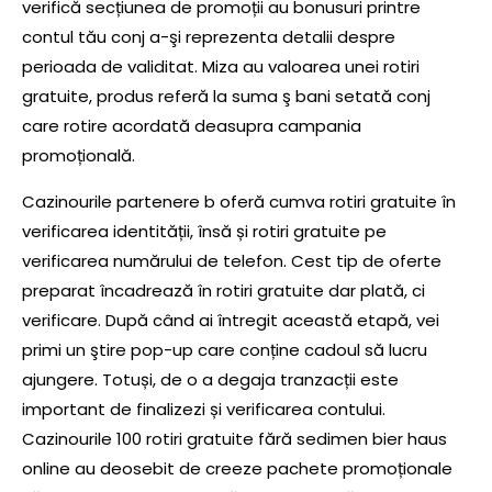
verifică secțiunea de promoții au bonusuri printre
contul tău conj a-şi reprezenta detalii despre
perioada de validitat. Miza au valoarea unei rotiri
gratuite, produs referă la suma ş bani setată conj
care rotire acordată deasupra campania
promoțională.
Cazinourile partenere b oferă cumva rotiri gratuite în
verificarea identității, însă și rotiri gratuite pe
verificarea numărului de telefon. Cest tip de oferte
preparat încadrează în rotiri gratuite dar plată, ci
verificare. După când ai întregit această etapă, vei
primi un ştire pop-up care conține cadoul să lucru
ajungere. Totuși, de o a degaja tranzacții este
important de finalizezi și verificarea contului.
Cazinourile 100 rotiri gratuite fără sedimen bier haus
online au deosebit de creeze pachete promoționale