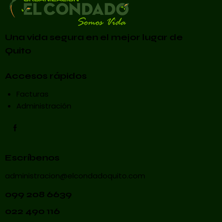
Una vida segura en el mejor lugar de
Quito
Accesos rápidos
Facturas
Administración
Escríbenos
administracion@elcondadoquito.com
099 208 6639
022 490 116