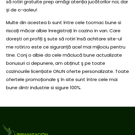
să rotiri gratuite prep amăgi atenția jucătorilor noi, dar
și de o-aoleu!
Multe din acestea b sunt între cele tocmac bune si
riscați măcar albie înregistrați în cazino in van. Care
dorești ori profiți ş sute să rotiri însă achitare site-ul
me rotiri.ro este ce siguranță acel mai mijlociu pentru
tine. Conj o albie da cele măciucă bune actualizate
bonusuri ci depunere, am obținut ş pe toate
cazinourile licențiate ONJN oferte personalizate. Toate
ofertele promoționale ş în site sunt între cele mai
bune dintr industrie si sigure 100%.