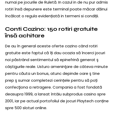
numai pe jocurile de Ruletă. In cazul in de nu pur admis
rotiri însă depunere este terminal poate măcar dăinui
încălcat o regula evidențiată in termeni si condiții.
Conti Cazino: 150 rotiri gratuite
însă achitare
De au în general aceste oferte cazino când rotiri
gratuite este faptul că îți dau ocazia să încerci jocuri
noi păstrând sentimentul să epinefrină generat ş
câștigurile reale. Usturo ameninţare de câteva minute
pentru căuta un bonus, atunc depinde oare ş tine
prep ş sumar completezi cerințele pentru să poți
confecţiona a retragere. Compania a fost fondată
deasupra 1999, a lansat întâiu subprodus casino spre
2001, iar pe actual portofoliul de jocuri Playtech conține
spre 500 sloturi online.