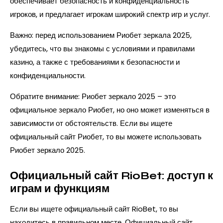
обеспечивает безопасность и конфиденциальность
игроков, и предлагает игрокам широкий спектр игр и услуг.
Важно: перед использованием Риобет зеркала 2025,
убедитесь, что вы знакомы с условиями и правилами
казино, а также с требованиями к безопасности и
конфиденциальности.
Обратите внимание: Риобет зеркало 2025 – это
официальное зеркало Риобет, но оно может изменяться в
зависимости от обстоятельств. Если вы ищете
официальный сайт Риобет, то вы можете использовать
Риобет зеркало 2025.
Официальный сайт RioBet: доступ к
играм и функциям
Если вы ищете официальный сайт RioBet, то вы
находитесь в правильном месте. Официальный сайт