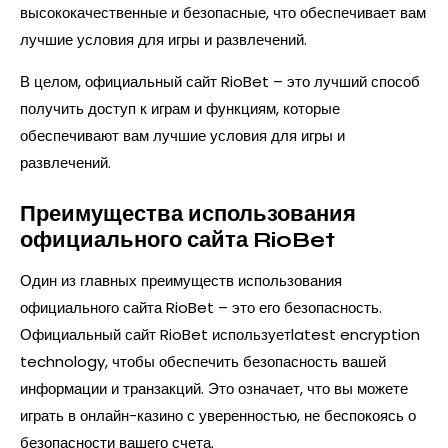
высококачественные и безопасные, что обеспечивает вам
лучшие условия для игры и развлечений.
В целом, официальный сайт RioBet – это лучший способ
получить доступ к играм и функциям, которые
обеспечивают вам лучшие условия для игры и
развлечений.
Преимущества использования
официального сайта RioBet
Один из главных преимуществ использования
официального сайта RioBet – это его безопасность.
Официальный сайт RioBet используетlatest encryption
technology, чтобы обеспечить безопасность вашей
информации и транзакций. Это означает, что вы можете
играть в онлайн-казино с уверенностью, не беспокоясь о
безопасности вашего счета.