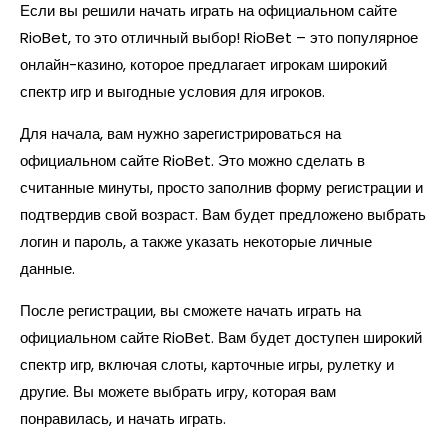
Если вы решили начать играть на официальном сайте
RioBet, то это отличный выбор! RioBet – это популярное
онлайн-казино, которое предлагает игрокам широкий
спектр игр и выгодные условия для игроков.
Для начала, вам нужно зарегистрироваться на
официальном сайте RioBet. Это можно сделать в
считанные минуты, просто заполнив форму регистрации и
подтвердив свой возраст. Вам будет предложено выбрать
логин и пароль, а также указать некоторые личные
данные.
После регистрации, вы сможете начать играть на
официальном сайте RioBet. Вам будет доступен широкий
спектр игр, включая слоты, карточные игры, рулетку и
другие. Вы можете выбрать игру, которая вам
понравилась, и начать играть.