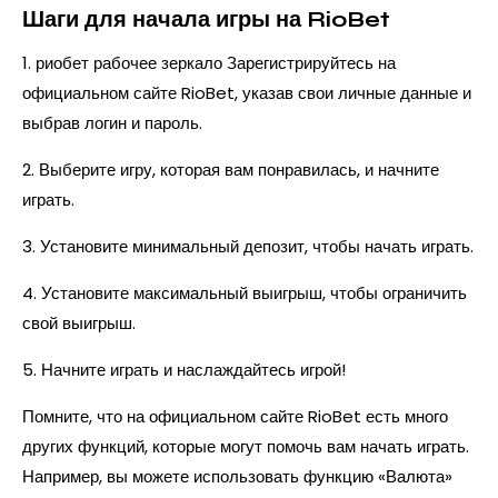
Шаги для начала игры на RioBet
1.
риобет рабочее зеркало
Зарегистрируйтесь на
официальном сайте RioBet, указав свои личные данные и
выбрав логин и пароль.
2. Выберите игру, которая вам понравилась, и начните
играть.
3. Установите минимальный депозит, чтобы начать играть.
4. Установите максимальный выигрыш, чтобы ограничить
свой выигрыш.
5. Начните играть и наслаждайтесь игрой!
Помните, что на официальном сайте RioBet есть много
других функций, которые могут помочь вам начать играть.
Например, вы можете использовать функцию «Валюта»