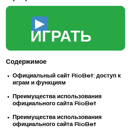
ИГРАТЬ
Содержимое
Официальный сайт RioBet: доступ к
играм и функциям
Преимущества использования
официального сайта RioBet
Преимущества использования
официального сайта RioBet