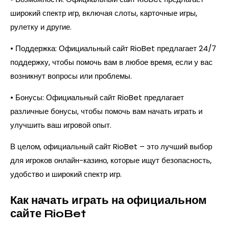
широкий спектр игр, включая слоты, карточные игры,
рулетку и другие.
• Поддержка: Официальный сайт RioBet предлагает 24/7
поддержку, чтобы помочь вам в любое время, если у вас
возникнут вопросы или проблемы.
• Бонусы: Официальный сайт RioBet предлагает
различные бонусы, чтобы помочь вам начать играть и
улучшить ваш игровой опыт.
В целом, официальный сайт RioBet – это лучший выбор
для игроков онлайн-казино, которые ищут безопасность,
удобство и широкий спектр игр.
Как начать играть на официальном
сайте RioBet