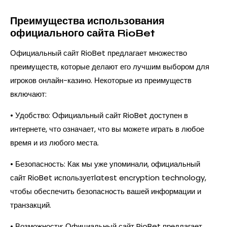
Преимущества использования
официального сайта RioBet
Официальный сайт RioBet предлагает множество
преимуществ, которые делают его лучшим выбором для
игроков онлайн-казино. Некоторые из преимуществ
включают:
• Удобство: Официальный сайт RioBet доступен в
интернете, что означает, что вы можете играть в любое
время и из любого места.
• Безопасность: Как мы уже упоминали, официальный
сайт RioBet используетlatest encryption technology,
чтобы обеспечить безопасность вашей информации и
транзакций.
• Возможности: Официальный сайт RioBet предлагает