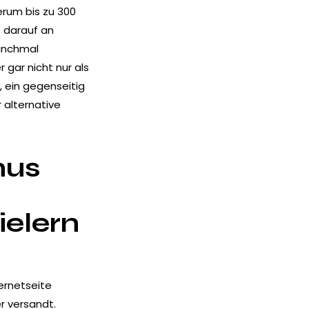
derum bis zu 300
t darauf an
manchmal
 gar nicht nur als
 ein gegenseitig
 alternative
nus
ielern
ternetseite
er versandt.