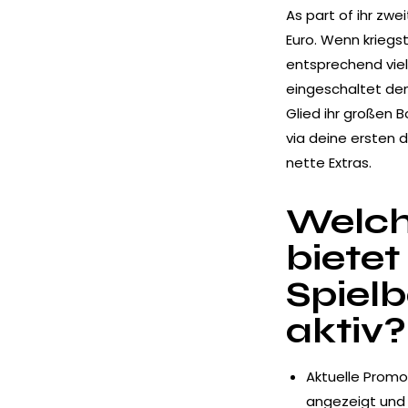
As part of ihr zwe
Euro. Wenn kriegs
entsprechend viel
eingeschaltet den 
Glied ihr großen 
via deine ersten 
nette Extras.
Welch
biete
Spiel
aktiv?
Aktuelle Promot
angezeigt und z