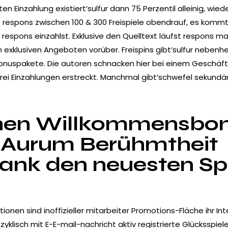
iten Einzahlung existiert’sulfur dann 75 Perzentil alleinig, wie
t respons zwischen 100 & 300 Freispiele obendrauf, es komm
 respons einzahlst. Exklusive den Quelltext läufst respons 
exklusiven Angeboten vorüber. Freispins gibt’sulfur nebenher
Bonuspakete.
Die autoren schnacken hier bei einem Geschäft,
drei Einzahlungen erstreckt. Manchmal gibt’schwefel sekundär
en Willkommensbo
t Aurum Berühmtheit
bank den neuesten Sp
ionen sind inoffizieller mitarbeiter Promotions-Fläche ihr In
yklisch mit E-E-mail-nachricht aktiv registrierte Glücksspiel