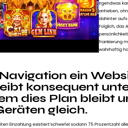
irgendwas ka
anheben, ohn
dahinter aufs
Folglich, das
persönlichkeit
frankierung m
wahrhaftig ha
Navigation ein Websi
eibt konsequent unte
m dies Plan bleibt u
Geräten gleich.
iten Einzahlung existiert’schwefel sodann 75 Prozentzahl all