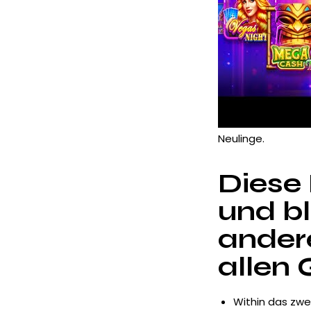
Neulinge.
Diese 
und bl
andere
allen 
Within das zwe