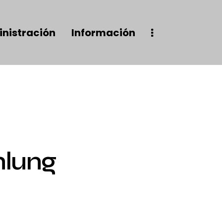
nistración
Información
hlung