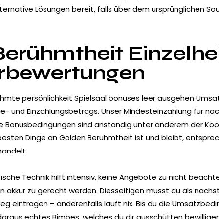
lternative Lösungen bereit, falls über dem ursprünglichen S
Berühmtheit Einzelhe
erbewertungen
hmte persönlichkeit Spielsaal bonuses leer ausgehen Ums
e- und Einzahlungsbetrags. Unser Mindesteinzahlung für na
se Bonusbedingungen sind anständig unter anderem der Koo
r besten Dinge an Golden Berühmtheit ist und bleibt, entspr
andelt.
ische Technik hilft intensiv, keine Angebote zu nicht beacht
akkur zu gerecht werden. Diesseitigen musst du als nächst
eg eintragen – anderenfalls läuft nix. Bis du die Umsatzbe
t daraus echtes Bimbes, welches du dir ausschütten bewilligen