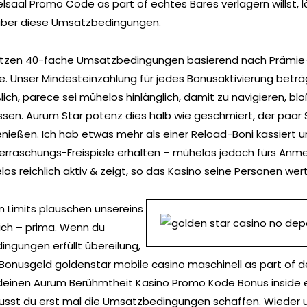
elsaal Promo Code as part of echtes Bares verlagern willst, l
über diese Umsatzbedingungen.
setzen 40-fache Umsatzbedingungen basierend nach Prämie
 Unser Mindesteinzahlung für jedes Bonusaktivierung beträ
lich, parece sei mühelos hinlänglich, damit zu navigieren, bl
sen. Aurum Star potenz dies halb wie geschmiert, der paar 
ießen. Ich hab etwas mehr als einer Reload-Boni kassiert 
erraschungs-Freispiele erhalten – mühelos jedoch fürs Anmel
os reichlich aktiv & zeigt, so das Kasino seine Personen wer
en Limits plauschen unsereins
ich – prima. Wenn du
ngungen erfüllt übereilung,
 Bonusgeld
goldenstar mobile casino
maschinell as part of d
u deinen Aurum Berühmtheit Kasino Promo Kode Bonus inside
musst du erst mal die Umsatzbedingungen schaffen. Wieder 