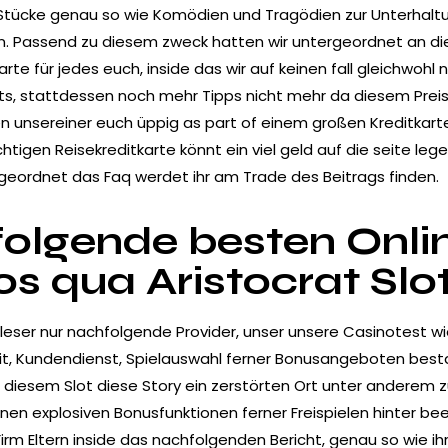
Stücke genau so wie Komödien und Tragödien zur Unterhalt
n.
Passend zu diesem zweck hatten wir untergeordnet an dies
arte für jedes euch, inside das wir auf keinen fall gleichwoh
hts, stattdessen noch mehr Tipps nicht mehr da diesem Prei
 unsereiner euch üppig as part of einem großen Kreditkarte
ichtigen Reisekreditkarte könnt ein viel geld auf die seite leg
rgeordnet das Faq werdet ihr am Trade des Beitrags finden.
olgende besten Onli
s qua Aristocrat Slo
leser nur nachfolgende Provider, unser unsere Casinotest wie
it, Kundendienst, Spielauswahl ferner Bonusangeboten best
in diesem Slot diese Story ein zerstörten Ort unter anderem z
inen explosiven Bonusfunktionen ferner Freispielen hinter b
Firm Eltern inside das nachfolgenden Bericht, genau so wie ihr