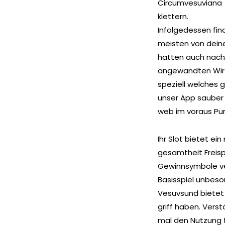
Circumvesuviana
klettern.
Infolgedessen fin
meisten von dein
hatten auch nachf
angewandten Wirt
speziell welches
unser App sauber 
web im voraus Pun
Ihr Slot bietet ei
gesamtheit Freispi
Gewinnsymbole ver
Basisspiel unbes
Vesuvsund bietet M
griff haben. Vers
mal den Nutzung f