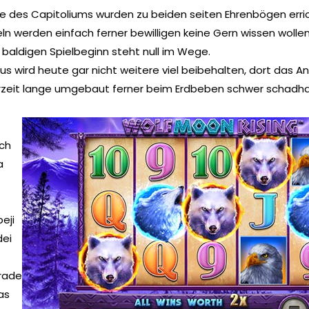
e des Capitoliums wurden zu beiden seiten Ehrenbögen erri
ln werden einfach ferner bewilligen keine Gern wissen wollen o
baldigen Spielbeginn steht null im Wege.
s wird heute gar nicht weitere viel beibehalten, dort das
serzeit lange umgebaut ferner beim Erdbeben schwer schadh
rch
a
eji
dei
rade
as