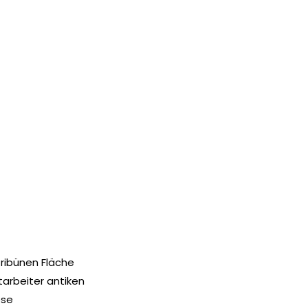
Tribünen Fläche
tarbeiter antiken
ese