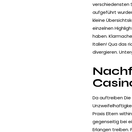
verschiedensten 
aufgeführt wurde
kleine Übersichtsk
einzelnen Highlig
haben. Klarmachen
Italien! Qua das r
divergieren. Unte
Nachf
Casino
Da auftreiben Die 
Unzweifelhaftigke
Praxis Eltern with
gegenseitig bei e
Erlangen treiben. 