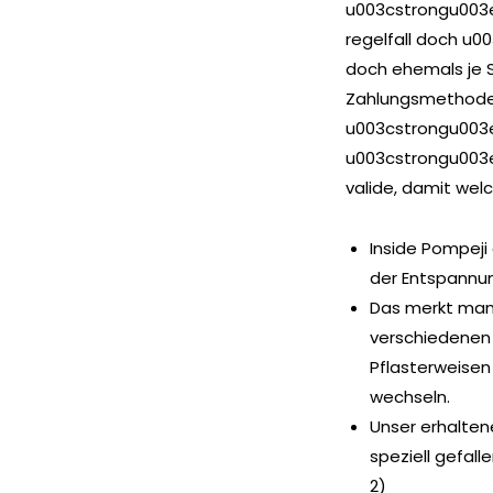
u003cstrongu003e
regelfall doch u0
doch ehemals je S
Zahlungsmethoden
u003cstrongu003e
u003cstrongu003eP
valide, damit wel
Inside Pompeji
der Entspannun
Das merkt man 
verschiedenen 
Pflasterweise
wechseln.
Unser erhalten
speziell gefal
2)