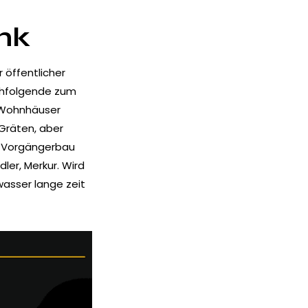
ank
r öffentlicher
achfolgende zum
e Wohnhäuser
Gräten, aber
m Vorgängerbau
er, Merkur. Wird
hwasser lange zeit