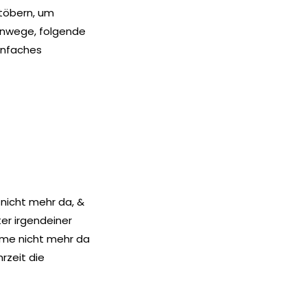
stöbern, um
innwege, folgende
infaches
 nicht mehr da, &
ter irgendeiner
me nicht mehr da
rzeit die