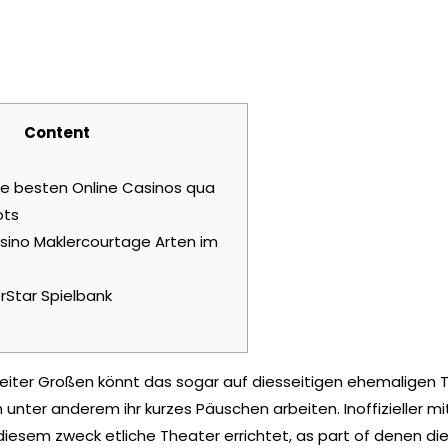
Content
e besten Online Casinos qua
ots
asino Maklercourtage Arten im
erStar Spielbank
arbeiter Großen könnt das sogar auf diesseitigen ehemaligen 
ter anderem ihr kurzes Päuschen arbeiten. Inoffizieller mi
 diesem zweck etliche Theater errichtet, as part of denen di