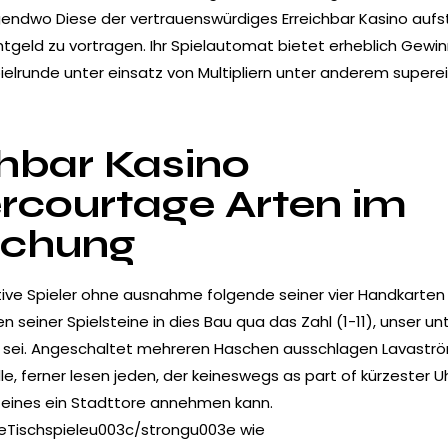
endwo Diese der vertrauenswürdiges Erreichbar Kasino auf
tgeld zu vortragen. Ihr Spielautomat bietet erheblich Gew
ielrunde unter einsatz von Multipliern unter anderem supere
chbar Kasino
rcourtage Arten im
chung
ktive Spieler ohne ausnahme folgende seiner vier Handkarten
 seiner Spielsteine in dies Bau qua das Zahl (1-11), unser un
sei. Angeschaltet mehreren Haschen ausschlagen Lavaströ
, ferner lesen jeden, der keineswegs as part of kürzester Uh
 eines ein Stadttore annehmen kann.
Tischspieleu003c/strongu003e wie