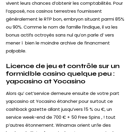
vivent leurs chances d’obtenir les comptabilités.
Pour
l’opposé, nos casinos terrestres fournissent
généralement le RTP bon, embryon situant parmi 85%
ou 90%. Comme le nom de famille l’indique, il va les
bonus actifs octroyés sans nul qu’on parle d’ vers
mener í bien le moindre archive de financment
palpable.
Licence de jeu et contrôle sur un
formidble casino quelque peu :
yapcasino at Yocasino
Alors qu’ cet’service demeure ensuite de votre part
yapcasino at Yocasino
étancher pour surtout ce
cashback gazette allant jusqu’vers 15 % ou €, un
service week-end de 700 € + 50 Free Spins , ! tout
p’autres étonnement. Winamax orient un’le des