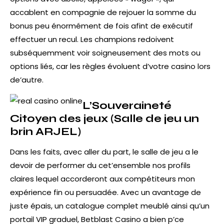
accablent en compagnie de rejouer la somme du
bonus peu énormément de fois afint de exécutif
effectuer un recul. Les champions redoivent
subséquemment voir soigneusement des mots ou
options liés, car les règles évoluent d’votre casino lors
de’autre.
L’Souveraineté
Citoyen des jeux (Salle de jeu un
brin ARJEL)
Dans les faits, avec aller du part, le salle de jeu a le
devoir de performer du cet’ensemble nos profils
claires lequel accorderont aux compétiteurs mon
expérience fin ou persuadée. Avec un avantage de
juste épais, un catalogue complet meublé ainsi qu’un
portail VIP graduel, Betblast Casino a bien p’ce