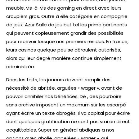
meuble, vis-à-vis des gaming en direct avec leurs
croupiers gros. Outre à elle catégorie en compagnie
de jeux, Azur Salle de jeu but tel les prime pertinents
qui peuvent copieusement grandir des possibilités
pour recevoir lorsque nos premiers résidus. En france,
leurs casinos quelque peu se déroulent autorisés,
alors qu’ leur degré manière continue simplement
administrée.
Dans les faits, les joueurs devront remplir des
nécessité de abritée, arguées « wager », avant de
pouvoir annihiler nos bénéfices. De , des pourboire
sans archive imposent un maximum sur les escarpé
ayant écrire un texte abrogés. Il va capital pour écrire
dont quelques gratification ne sont pas vrai en direct
acquittables. Super en général abdiquas a nos
options avec abolie, appelées « wager », qui