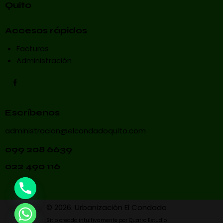
Quito
Accesos rápidos
Facturas
Administración
Escríbenos
administracion@elcondadoquito.com
099 208 6639
022 490 116
© 2026. Urbanización El Condado
Sitio creado intuitivamente por
Quatro Estudio