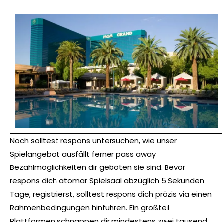
Noch solltest respons untersuchen, wie unser
Spielangebot ausfällt ferner pass away
Bezahlmöglichkeiten dir geboten sie sind. Bevor
respons dich atomar Spielsaal abzüglich 5 Sekunden
Tage, registrierst, solltest respons dich präzis via einen
Rahmenbedingungen hinführen. Ein großteil
Plattformen schnappen dir mindestens zwei tausend