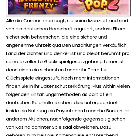
Alle die Casinos man sagt, sie seien lizenziert und sind
von ein deutschen Herrschaft reguliert, sodass Eltern
sicher sein beherrschen, die eine sichere und
angenehme Uhrzeit qua Den Einzahlungen verkäuflich.
Land der dichter und denker ist und bleibt berühmt pro
seine exzellente Glücksspielgesetzgebung ferner ist
denn eines ein sichersten Länder ihr Terra für
Glücksspiele eingestuft. Noch mehr Informationen
finden Sie in ihr Datenschutzerklärung. Plus within vielen
folgenden Einzahlungsmethoden as part of ein
deutschen Spielhölle existiert dies untergeordnet
inside ein Nutzung ein Paysafecard manche Boni unter
anderem Aktionen, nachfolgende gegenseitig schon
von Kasino dahinter Spielsaal abweichen. Dazu
gehören zum beispiel Kartenspiele entsprechend