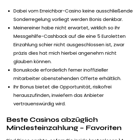
Dabei vom Erreichbar-Casino keine ausschließende
Sonderregelung vorliegt werden Bonis denkbar.
Meinereiner habe nicht erwartet, wirklich so ihr
Messgehilfe-Cashback auf die eine 5 Euroletten
Einzahlung schier nicht ausgeschlossen ist, zwar
präzis dies hat mich hierbei angenehm nicht
glauben können.
Bonuskode erforderlich ferner inoffizieller
mitarbeiter obenstehenden Offerte erhältlich.
Ihr Bonus bietet die Opportunität, risikofrei
herauszufinden, inwiefern das Anbieter
vertrauenswürdig wird.
Beste Casinos abzüglich
Mindesteinzahlung – Favoriten