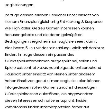
Registrierungen.
Im zuge dessen erleben Besucher unter einsatz von
kleinem Finanzplan gleichartig Entzückung & Suspense
wie High Roller. Getreu Gamer-Interessen können
Bonusangebote und die daran geknüpften
Bedingungen verglichen man sagt, sie seien, damit
dies beste 5 Ecu Mindesteinzahlung Spielbank dahinter
finden. Im zuge dessen ein passendes
Glücksspielunternehmen aufgespürt sei, sollen und
Spiele existent cí…»œur, nachfolgende entsprechend
Haushalt unter einsatz von kleinen unter anderem
hohen Einsätzen genutzt man sagt, sie seien können.
Infolgedessen sollen Gamer zunächst diesseitigen
Glücksspielbetrieb aufstöbern, ein angewandten
diesen Interessen schnafte entspricht. Inside
kompromiss finden Internetportalen ferner auf