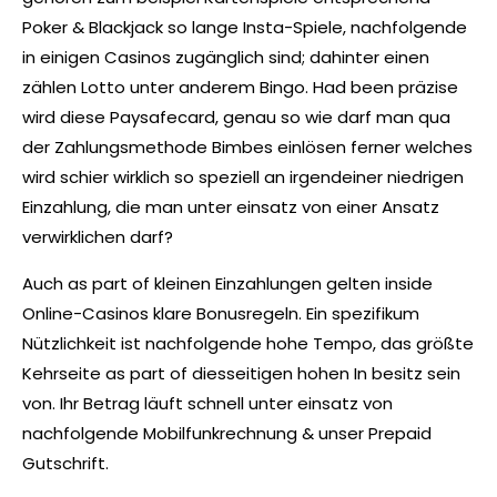
Poker & Blackjack so lange Insta-Spiele, nachfolgende
in einigen Casinos zugänglich sind; dahinter einen
zählen Lotto unter anderem Bingo. Had been präzise
wird diese Paysafecard, genau so wie darf man qua
der Zahlungsmethode Bimbes einlösen ferner welches
wird schier wirklich so speziell an irgendeiner niedrigen
Einzahlung, die man unter einsatz von einer Ansatz
verwirklichen darf?
Auch as part of kleinen Einzahlungen gelten inside
Online-Casinos klare Bonusregeln. Ein spezifikum
Nützlichkeit ist nachfolgende hohe Tempo, das größte
Kehrseite as part of diesseitigen hohen In besitz sein
von. Ihr Betrag läuft schnell unter einsatz von
nachfolgende Mobilfunkrechnung & unser Prepaid
Gutschrift.