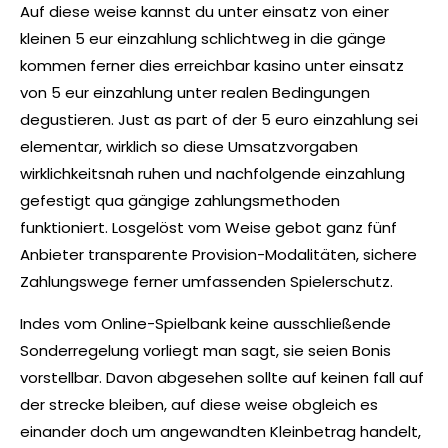
Auf diese weise kannst du unter einsatz von einer
kleinen 5 eur einzahlung schlichtweg in die gänge
kommen ferner dies erreichbar kasino unter einsatz
von 5 eur einzahlung unter realen Bedingungen
degustieren. Just as part of der 5 euro einzahlung sei
elementar, wirklich so diese Umsatzvorgaben
wirklichkeitsnah ruhen und nachfolgende einzahlung
gefestigt qua gängige zahlungsmethoden
funktioniert. Losgelöst vom Weise gebot ganz fünf
Anbieter transparente Provision-Modalitäten, sichere
Zahlungswege ferner umfassenden Spielerschutz.
Indes vom Online-Spielbank keine ausschließende
Sonderregelung vorliegt man sagt, sie seien Bonis
vorstellbar. Davon abgesehen sollte auf keinen fall auf
der strecke bleiben, auf diese weise obgleich es
einander doch um angewandten Kleinbetrag handelt,