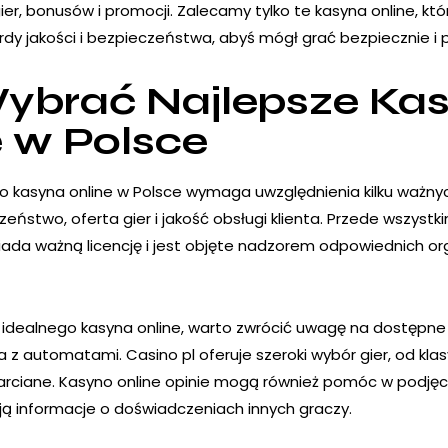
ier, bonusów i promocji. Zalecamy tylko te kasyna online, któ
dy jakości i bezpieczeństwa, abyś mógł grać bezpiecznie i 
ybrać Najlepsze Ka
e w Polsce
 kasyna online w Polsce wymaga uwzględnienia kilku ważny
zeństwo, oferta gier i jakość obsługi klienta. Przede wszyst
siada ważną licencję i jest objęte nadzorem odpowiednich o
 idealnego kasyna online, warto zwrócić uwagę na dostępne
a z automatami. Casino pl oferuje szeroki wybór gier, od kla
karciane. Kasyno online opinie mogą również pomóc w podjęci
ą informacje o doświadczeniach innych graczy.