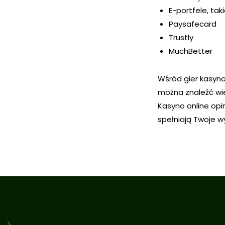
E-portfele, takie
Paysafecard
Trustly
MuchBetter
Wśród gier kasyno
można znaleźć wie
Kasyno online opi
spełniają Twoje 