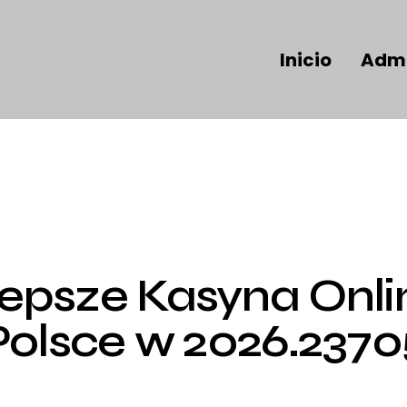
Inicio
Admi
BLOG
lepsze Kasyna Onli
Polsce w 2026.2370