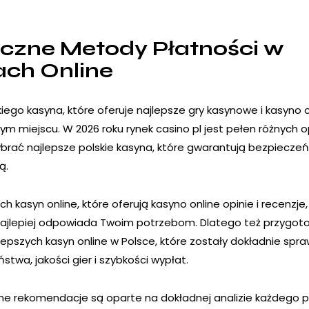
czne Metody Płatności w
ch Online
skiego kasyna, które oferuje najlepsze gry kasynowe i kasyno
m miejscu. W 2026 roku rynek casino pl jest pełen różnych op
rać najlepsze polskie kasyna, które gwarantują bezpieczeń
ą.
ch kasyn online, które oferują kasyno online opinie i recenzje,
najlepiej odpowiada Twoim potrzebom. Dlatego też przygot
jlepszych kasyn online w Polsce, które zostały dokładnie sp
twa, jakości gier i szybkości wypłat.
ne rekomendacje są oparte na dokładnej analizie każdego p