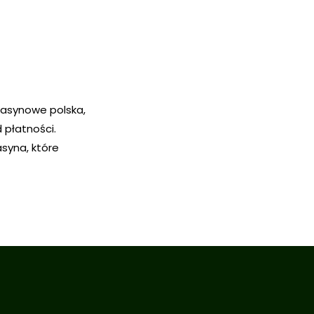
kasynowe polska,
 płatności.
syna, które