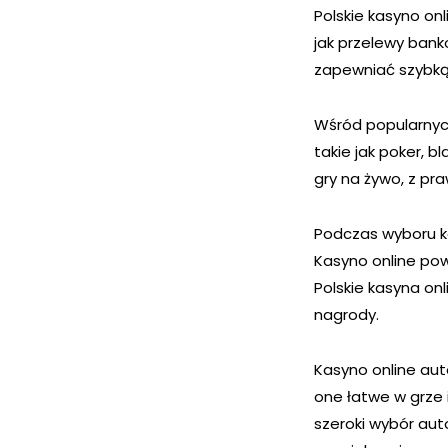
Polskie kasyno on
jak przelewy bank
zapewniać szybką 
Wśród popularnych
takie jak poker, 
gry na żywo, z pr
Podczas wyboru ka
Kasyno online pow
Polskie kasyna onl
nagrody.
Kasyno online aut
one łatwe w grze 
szeroki wybór au