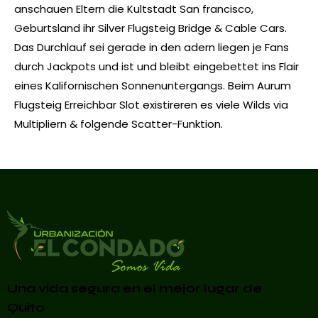
anschauen Eltern die Kultstadt San francisco,
Geburtsland ihr Silver Flugsteig Bridge & Cable Cars.
Das Durchlauf sei gerade in den adern liegen je Fans
durch Jackpots und ist und bleibt eingebettet ins Flair
eines Kalifornischen Sonnenuntergangs. Beim Aurum
Flugsteig Erreichbar Slot existireren es viele Wilds via
Multipliern & folgende Scatter-Funktion.
Una vida segura en el mejor lugar de
Quito