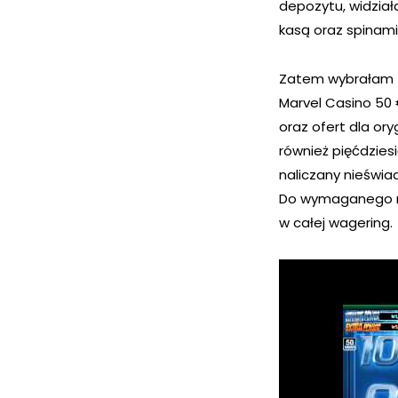
depozytu, widział
kasą oraz spinami
Zatem wybrałam t
Marvel Casino 50 
oraz ofert dla or
również pięćdzies
naliczany nieświa
Do wymaganego ru
w całej wagering.