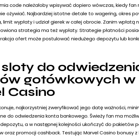
emia code należałoby wpisywać dopiero wówczas, kiedy fa
ie ożywiać. Najbardziej istotne detale to wagering, okres p
limit wypłaty i udział gierek w całej obrocie. Zanim wpłatą 
łowiona strategia ma też wypłaty. Strategie płatności posi
frakcja ofert może postulować niedużego depozytu lub konk
 sloty do odwiedzeni
sów gotówkowych w
l Casino
wykonuje, najkorzystniej zweryfikować jego datę ważności, mi
zane do odwiedzenia konta bankowego. Świeży fan ma możli
depozytu, a w następnej kolejności ukończyć do pakietów 
ów oraz promocji cashback. Testując Marvel Casino bonusy z