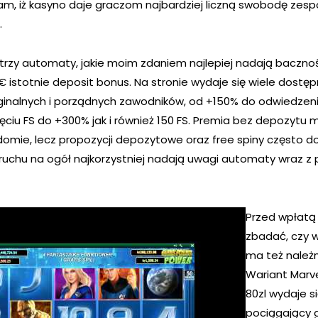
am, iż kasyno daje graczom najbardziej liczną swobodę zes
.
rzy automaty, jakie moim zdaniem najlepiej nadają bacznoś
€ istotnie deposit bonus. Na stronie wydaje się wiele dost
yginalnych i porządnych zawodników, od +150% do odwiedzeni
ięciu FS do +300% jak i również 150 FS. Premia bez depozytu 
domie, lecz propozycji depozytowe oraz free spiny często d
chu na ogół najkorzystniej nadają uwagi automaty wraz z
Przed wpłatą
zbadać, czy 
ma też należn
Wariant Marv
80zl wydaje s
pociągający 