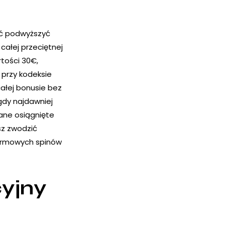
ść podwyższyć
całej przeciętnej
tości 30€,
przy kodeksie
ałej bonusie bez
dy najdawniej
rane osiągnięte
sz zwodzić
armowych spinów
yjny