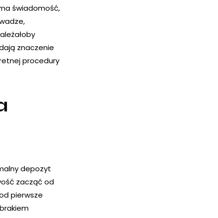
n ma świadomość,
owadze,
należałoby
adają znaczenie
retnej procedury
a
nimalny depozyt
wość zacząć od
pod pierwsze
 brakiem