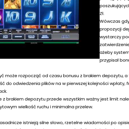
poszukującyc
Zł.
Wówczas gdy 
propozycji de
wystarczy po
zatwierdzeni
ażeby system
przypisał bon
yć może rozpocząć od czasu bonusu z brakiem depozytu, a 
jść do odwiedzenia plików na w pierwszej kolejności wpłaty, f
ack.
e z brakiem depozytu przede wszystkim ważny jest limit nale
towym wielkość ruchu i minimalna przelew.
zasadnicze istnieją silne słowo, rzetelne wiadomości po opis