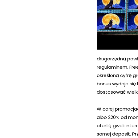
drugorzędną powło
regulaminem. Free
określoną cyfrę 
bonus wydaje się 
dostosować wielk
W całej promocja
albo 220% od mom
ofertą gwoli inte
samej deposit. Pr