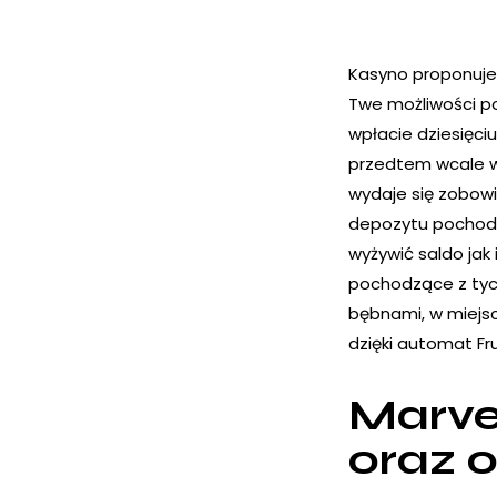
Kasyno proponuje
Twe możliwości po
wpłacie dziesięci
przedtem wcale w
wydaje się zobow
depozytu pochodz
wyżywić saldo jak 
pochodzące z tyc
bębnami, w miejs
dzięki automat Fru
Marve
oraz 