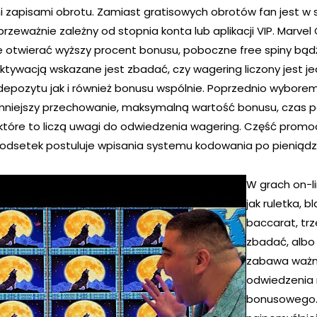
 zapisami obrotu. Zamiast gratisowych obrotów fan jest w 
f, przeważnie zależny od stopnia konta lub aplikacji VIP. Marv
e otwierać wyższy procent bonusu, poboczne free spiny bąd
tywacją wskazane jest zbadać, czy wagering liczony jest je
epozytu jak i również bonusu wspólnie. Poprzednio wyborem
mniejszy przechowanie, maksymalną wartość bonusu, czas po
 które to liczą uwagi do odwiedzenia wagering. Część promoc
 odsetek postuluje wpisania systemu kodowania po pieniądz
W grach on-li
jak ruletka, b
baccarat, tr
zbadać, alb
zabawa ważny
odwiedzenia 
bonusowego.