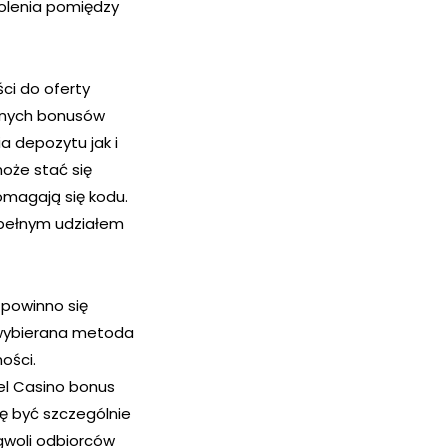
polenia pomiędzy
ci do oferty
ępnych bonusów
a depozytu jak i
może stać się
omagają się kodu.
 pełnym udziałem
 powinno się
wybierana metoda
ości.
el Casino bonus
ię być szczególnie
gwoli odbiorców