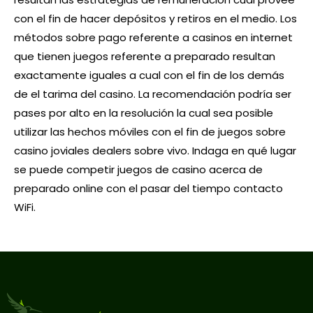
con el fin de hacer depósitos y retiros en el medio. Los
métodos sobre pago referente a casinos en internet
que tienen juegos referente a preparado resultan
exactamente iguales a cual con el fin de los demás
de el tarima del casino. La recomendación podrí­a ser
pases por alto en la resolución la cual sea posible
utilizar las hechos móviles con el fin de juegos sobre
casino joviales dealers sobre vivo. Indaga en qué lugar
se puede competir juegos de casino acerca de
preparado online con el pasar del tiempo contacto
WiFi.