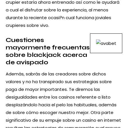
crupier estaría ahora entrenado así­ como le ayudará
a cual el disfrutar sobre la experiencia, al menos
durante la reciente ocasií³n cual funciona joviales
crupieres sobre vivo.
Cuestiones
mayormente frecuentas
sobre blackjack acerca
de avispado
Además, sabrás de las creadores sobre dichos
valores y no ha transpirado sus estrategias sobre
paga de mayor importantes. Te diremos las
desigualdades entre los casinos referente a listo
desplazándolo hacia el pelo las habituales, además
de sobre cómo escoger nuestro mejor. Otra parte
significativo de su empuje sobre un casino en internet
resultan las estrategias de remuneración cual provee