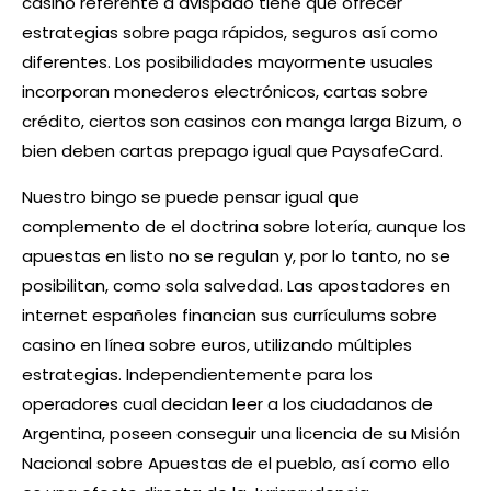
casino referente a avispado tiene que ofrecer
estrategias sobre paga rápidos, seguros así­ como
diferentes. Los posibilidades mayormente usuales
incorporan monederos electrónicos, cartas sobre
crédito, ciertos son casinos con manga larga Bizum, o
bien deben cartas prepago igual que PaysafeCard.
Nuestro bingo se puede pensar igual que
complemento de el doctrina sobre lotería, aunque los
apuestas en listo no se regulan y, por lo tanto, no se
posibilitan, como sola salvedad. Las apostadores en
internet españoles financian sus currículums sobre
casino en lí­nea sobre euros, utilizando múltiples
estrategias. Independientemente para los
operadores cual decidan leer a los ciudadanos de
Argentina, poseen conseguir una licencia de su Misión
Nacional sobre Apuestas de el pueblo, así­ como ello