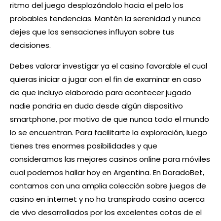
ritmo del juego desplazándolo hacia el pelo los
probables tendencias. Mantén la serenidad y nunca
dejes que los sensaciones influyan sobre tus
decisiones.
Debes valorar investigar ya el casino favorable el cual
quieras iniciar a jugar con el fin de examinar en caso
de que incluyo elaborado para acontecer jugado
nadie pondrí­a en duda desde algún dispositivo
smartphone, por motivo de que nunca todo el mundo
lo se encuentran. Para facilitarte la exploración, luego
tienes tres enormes posibilidades y que
consideramos las mejores casinos online para móviles
cual podemos hallar hoy en Argentina. En DoradoBet,
contamos con una amplia colección sobre juegos de
casino en internet y no ha transpirado casino acerca
de vivo desarrollados por los excelentes cotas de el