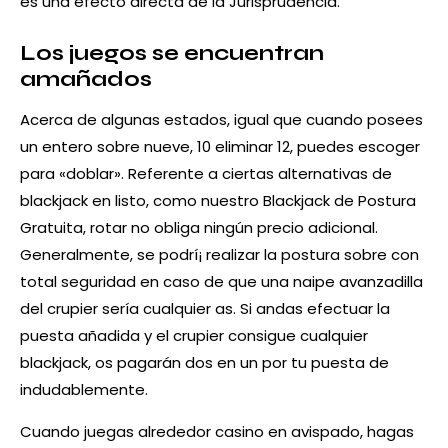
es una efecto directa de la Jurisprudencia.
Los juegos se encuentran
amañados
Acerca de algunas estados, igual que cuando posees
un entero sobre nueve, 10 eliminar 12, puedes escoger
para «doblar». Referente a ciertas alternativas de
blackjack en listo, como nuestro Blackjack de Postura
Gratuita, rotar no obliga ningún precio adicional.
Generalmente, se podrí¡ realizar la postura sobre con
total seguridad en caso de que una naipe avanzadilla
del crupier serí­a cualquier as. Si andas efectuar la
puesta añadida y el crupier consigue cualquier
blackjack, os pagarán dos en un por tu puesta de
indudablemente.
Cuando juegas alrededor casino en avispado, hagas