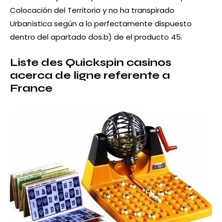
Colocación del Territorio y no ha transpirado
Urbanística según a lo perfectamente dispuesto
dentro del apartado dos.b) de el producto 45.
Liste des Quickspin casinos
acerca de ligne referente a
France