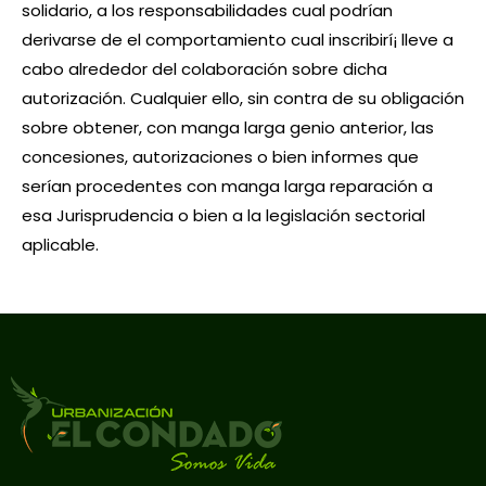
solidario, a los responsabilidades cual podrían
derivarse de el comportamiento cual inscribirí¡ lleve a
cabo alrededor del colaboración sobre dicha
autorización. Cualquier ello, sin contra de su obligación
sobre obtener, con manga larga genio anterior, las
concesiones, autorizaciones o bien informes que
serían procedentes con manga larga reparación a
esa Jurisprudencia o bien a la legislación sectorial
aplicable.