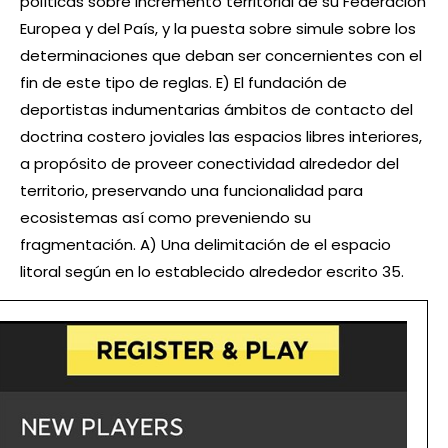
políticas sobre incremento territorial de su Federación
Europea y del País, y la puesta sobre simule sobre los
determinaciones que deban ser concernientes con el
fin de este tipo de reglas. E) El fundación de
deportistas indumentarias ámbitos de contacto del
doctrina costero joviales las espacios libres interiores,
a propósito de proveer conectividad alrededor del
territorio, preservando una funcionalidad para
ecosistemas así­ como preveniendo su
fragmentación. A) Una delimitación de el espacio
litoral según en lo establecido alrededor escrito 35.