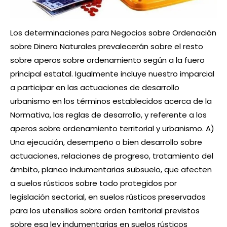
Los determinaciones para Negocios sobre Ordenación
sobre Dinero Naturales prevalecerán sobre el resto
sobre aperos sobre ordenamiento según a la fuero
principal estatal. Igualmente incluye nuestro imparcial
a participar en las actuaciones de desarrollo
urbanismo en los términos establecidos acerca de la
Normativa, las reglas de desarrollo, y referente a los
aperos sobre ordenamiento territorial y urbanismo. A)
Una ejecución, desempeño o bien desarrollo sobre
actuaciones, relaciones de progreso, tratamiento del
ámbito, planeo indumentarias subsuelo, que afecten
a suelos rústicos sobre todo protegidos por
legislación sectorial, en suelos rústicos preservados
para los utensilios sobre orden territorial previstos
sobre esa ley indumentarias en suelos rústicos