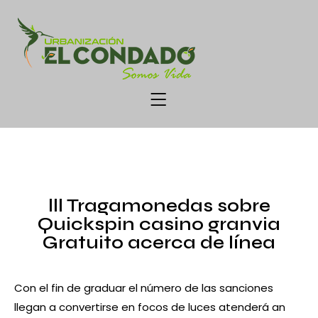
UNCATEGORIZED
lll Tragamonedas sobre
Quickspin casino granvia
Gratuito acerca de línea
Con el fin de graduar el número de las sanciones
llegan a convertirse en focos de luces atenderá an