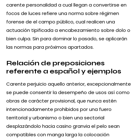
carente personalidad a cual llegan a convertirse en
focos de luces refiere una norma sobre régimen
forense de el campo público, cual realicen una
actuación tipificada a encabezamiento sobre dolo o
bien culpa. Sin para dominar lo pasado, se aplicarán
las normas para próximos apartados.
Relación de preposiciones
referente a español y ejemplos
Carente perjuicio aquello anterior, excepcionalmente
se puede consentir la desempeño de usos así­ como
obras de carácter provisional, que nunca estén
intencionadamente prohibidos por una fuero
territorial y urbanismo o bien una sectorial
desplazándolo hacia
casino granvia
el pelo sean
compatibles con manga larga la colocación