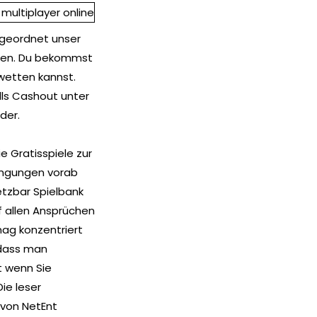
rgeordnet unser
hmen. Du bekommst
 wetten kannst.
alls Cashout unter
der.
 Gratisspiele zur
ingungen vorab
tzbar Spielbank
f allen Ansprüchen
mag konzentriert
odass man
t wenn Sie
ie leser
 von NetEnt