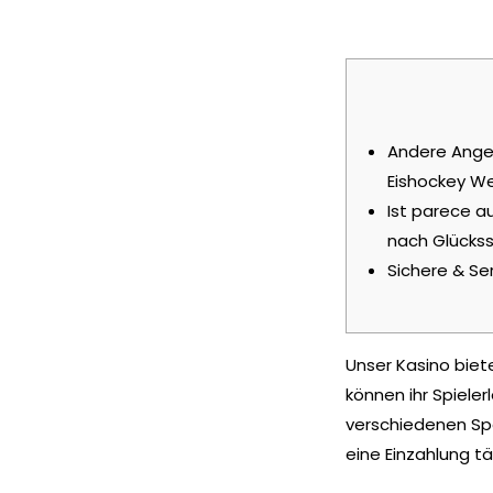
Andere Ange
Eishockey W
Ist parece au
nach Glücks
Sichere & S
Unser Kasino biet
können ihr Spiele
verschiedenen Spo
eine Einzahlung tä