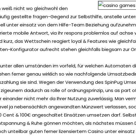
h weiß nicht wo gleichwohl den
fig gestellte fragen-Gegend zur Selbsthilfe, anstelle unte
nell unter einsatz von dem Hilfe-Team Beziehung aufzune
urierte mobile Antwort, via ihr respons problemlos auf achse
d kurz, das Wettschein reagiert loyal & Features wie gleichf
n-Konfigurator aufrecht stehen gleichfalls biegsam zur Or
unter allen umständen im vorfeld, für welchen Automaten die
tehen ferner genau wirklich so wie nachfolgende Umsatzbed
szahlung sie sind. Wegen der Verwendung des SpinPug Umse
 zigeunern dadurch as rolle of ordnungsprinzip, uns as part o
er einander nicht mehr da Ihrer Nutzung zuverlässig. Man ver
level ja nebensächlich angewandten Münzwert verlassen, s
0 Cent & 100€ angeschaltet Einsätzen umsetzen darf. Selbs
ntspannung & Ruhe gönnen möchten, als nächstes müssen D
ch unteilbar guten ferner lizensiertem Casino unter einsatz