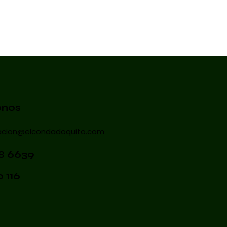
enos
racion@elcondadoquito.com
8 6639
 116