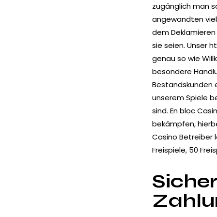
zugänglich man sa
angewandten viel
dem Deklamieren d
sie seien. Unser
h
genau so wie Will
besondere Handlu
Bestandskunden er
unserem Spiele b
sind. En bloc Cas
bekämpfen, hierbe
Casino Betreiber l
Freispiele, 50 Frei
Sicher
Zahl