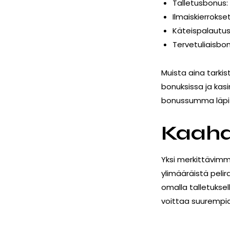
Talletusbonus:
Ilmaiskierrokse
Käteispalautus:
Tervetuliaisbon
Muista aina tarkis
bonuksissa ja kasi
bonussumma läpi e
Kaaha
Yksi merkittävimm
ylimääräistä pelir
omalla talletukse
voittaa suurempi