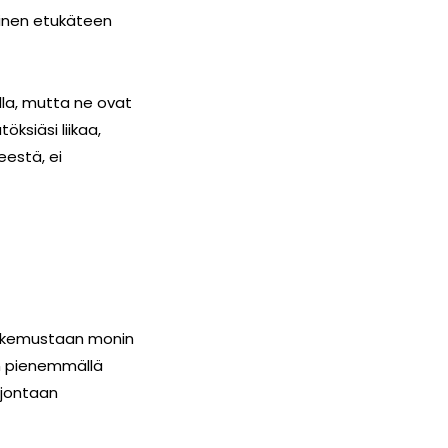
äminen etukäteen
lla, mutta ne ovat
öksiäsi liikaa,
eestä, ei
kokemustaan monin
un pienemmällä
rjontaan