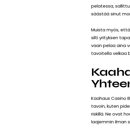
pelatessa, sallitt
säästää sinut mon
Muista myös, että
silti yrityksen ta
vaan pelaa aina va
tavoitella velkaa 
Kaaha
Yhtee
Kaahaus Casino B
tavoin, kuten pid
riskillä. Ne ovat 
laajemmin ilman s