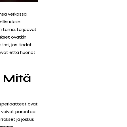
nsa verkossa.
llisuuksia
ri tämä, tarjoavat
ukset
ovatkin
asi, jos tiedät,
hyvät että huonot
 Mitä
speriaatteet ovat
a voivat parantaa
rrokset ja joskus
stumaan