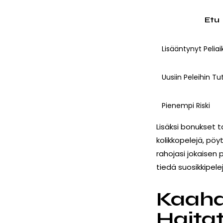
Etu
Lisääntynyt Peliai
Uusiin Peleihin T
Pienempi Riski
Lisäksi bonukset t
kolikkopelejä, pöy
rahojasi jokaisen p
tiedä suosikkipelej
Kaaha
Haita