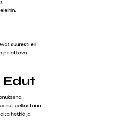
a.
eleihin.
evat suuresti eri
on pelattava
 Edut
bonuksena
elannut pelkästään
ita hetkiä ja