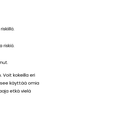
kiillä.
 riskiä.
nut.
Voit kokeilla eri
vitsee käyttää omia
aaja etkä vielä