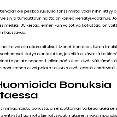
tenkaan ole pelkkää ruusuilla tanssimista, vaan niihin liittyy
 yleisin ja turhauttavin haitta on korkea kierrätysvaatimus. 
esimerkiksi 35 kertaa, ennen kuin voitot voi kotiuttaa, on voit
in haastavaa.
haitta voi olla aikarajoitukset. Monet bonukset, kuten ilmaisk
vanhenevat tietyn ajan kuluttua, jos niitä ei käytetä tai kierr
inetta pelata nopeasti, jolloin päätökset eivät välttämättä 
a bonusrahaa ei voi pelata tai jotka eivät edistä kierrätystä 
Huomioida Bonuksia
taessa
tat minkäänlaista bonusta, on ehdottoman tärkeää lukea se
innitä erityistä huomiota kierrätysvaatimukseen, maksimipano