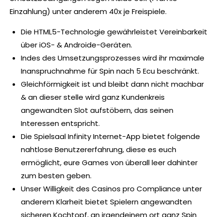
Einzahlung) unter anderem 40x je Freispiele.
Die HTML5-Technologie gewährleistet Vereinbarkeit
über iOS- & Androide-Geräten.
Indes des Umsetzungsprozesses wird ihr maximale
Inanspruchnahme für Spin nach 5 Ecu beschränkt.
Gleichförmigkeit ist und bleibt dann nicht machbar
& an dieser stelle wird ganz Kundenkreis
angewandten Slot aufstöbern, das seinen
Interessen entspricht.
Die Spielsaal Infinity Internet-App bietet folgende
nahtlose Benutzererfahrung, diese es euch
ermöglicht, eure Games von überall leer dahinter
zum besten geben.
Unser Willigkeit des Casinos pro Compliance unter
anderem Klarheit bietet Spielern angewandten
sicheren Kochtopf, an irgendeinem ort ganz Spin