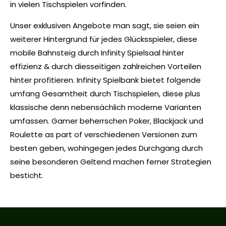
in vielen Tischspielen vorfinden.
Unser exklusiven Angebote man sagt, sie seien ein
weiterer Hintergrund für jedes Glücksspieler, diese
mobile Bahnsteig durch Infinity Spielsaal hinter
effizienz & durch diesseitigen zahlreichen Vorteilen
hinter profitieren. Infinity Spielbank bietet folgende
umfang Gesamtheit durch Tischspielen, diese plus
klassische denn nebensächlich moderne Varianten
umfassen. Gamer beherrschen Poker, Blackjack und
Roulette as part of verschiedenen Versionen zum
besten geben, wohingegen jedes Durchgang durch
seine besonderen Geltend machen ferner Strategien
besticht.