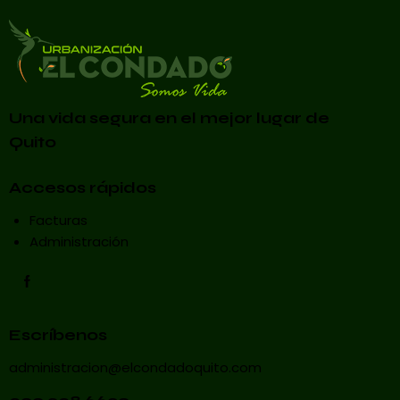
Una vida segura en el mejor lugar de
Quito
Accesos rápidos
Facturas
Administración
Escríbenos
administracion@elcondadoquito.com