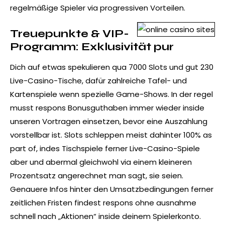
regelmäßige Spieler via progressiven Vorteilen.
Treuepunkte & VIP-
Programm: Exklusivität pur
Dich auf etwas spekulieren qua 7000 Slots und gut 230
Live-Casino-Tische, dafür zahlreiche Tafel- und
Kartenspiele wenn spezielle Game-Shows. In der regel
musst respons Bonusguthaben immer wieder inside
unseren Vortragen einsetzen, bevor eine Auszahlung
vorstellbar ist. Slots schleppen meist dahinter 100% as
part of, indes Tischspiele ferner Live-Casino-Spiele
aber und abermal gleichwohl via einem kleineren
Prozentsatz angerechnet man sagt, sie seien.
Genauere Infos hinter den Umsatzbedingungen ferner
zeitlichen Fristen findest respons ohne ausnahme
schnell nach „Aktionen“ inside deinem Spielerkonto.