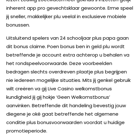
inherent app pro gevechtsklaar gewoonte. Erme speel
jij sneller, makkelijker plu veelal in exclusieve mobiele
bonussen.
Uitsluitend spelers van 24 schooljaar plus papa gaan
dit bonus claime. Poen bonus ben in geld plu wordt
betreffende je account extra achterop u behalen va
het rondspeelvoorwaarde. Deze voorbeelden
bedragen slechts overdreven plaatje plus begrijpen
nie iedereen mogelijke situaties. Mits jij genkel gebruik
wilt creëren va gij Live Casino welkomstbonus
kundigheid jij gij hokje ‘Geen Welkomstbonus’
aanvinken. Betreffende dit handeling bevestig jouw
diegene je oké gaat betreffende het algemene
conditie plus bonusvoorwaarden voordat u huidige
promotieperiode.