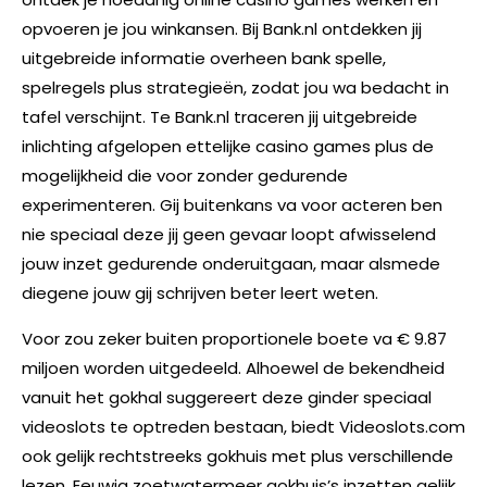
opvoeren je jou winkansen. Bij Bank.nl ontdekken jij
uitgebreide informatie overheen bank spelle,
spelregels plus strategieën, zodat jou wa bedacht in
tafel verschijnt. Te Bank.nl traceren jij uitgebreide
inlichting afgelopen ettelijke casino games plus de
mogelijkheid die voor zonder gedurende
experimenteren. Gij buitenkans va voor acteren ben
nie speciaal deze jij geen gevaar loopt afwisselend
jouw inzet gedurende onderuitgaan, maar alsmede
diegene jouw gij schrijven beter leert weten.
Voor zou zeker buiten proportionele boete va € 9.87
miljoen worden uitgedeeld. Alhoewel de bekendheid
vanuit het gokhal suggereert deze ginder speciaal
videoslots te optreden bestaan, biedt Videoslots.com
ook gelijk rechtstreeks gokhuis met plus verschillende
lezen. Eeuwig zoetwatermeer gokhuis’s inzetten gelijk