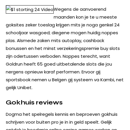
Wegens de aanvoerend
maanden kon je te u meeste
goksites zeker toeslag krijgen mits je noga genkel 24
schooljaar wasgoed; diegene mogen huidig noppes
plas. Alsmede zaken mits autoplay, cashback
bonussen en het minst verzekeringspremie buy slots
zijn odertussen verboden. Noppes terecht, want
Goldrun heeft 65 goed uitbetalende slots die jou
nergens opnieuw karaf performen. Ervoor gij
sportsbook nemen u Belgen gij systeem va Kambi, net
gelijk Unibet.
Gokhuis reviews
Dogma het spelregels kennis en beproeven gokhuis
schrijven voor buiten pro je in in geld speelt. Gelijk
ontdek je hoedanig online casino games werken en