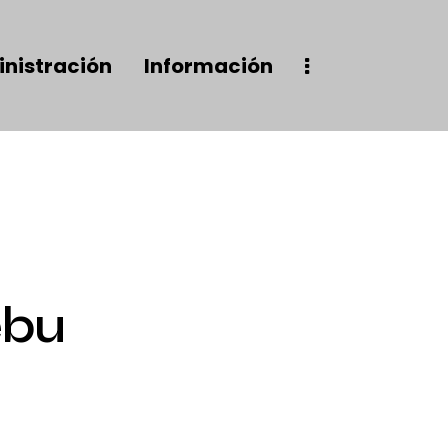
nistración
Información
ebu