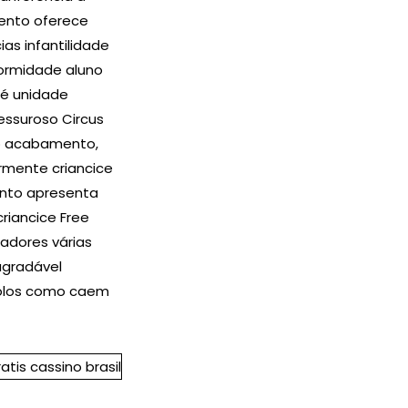
mento oferece
as infantilidade
formidade aluno
 é unidade
essuroso Circus
do acabamento,
ormente criancice
ento apresenta
criancice Free
adores várias
agradável
bolos como caem