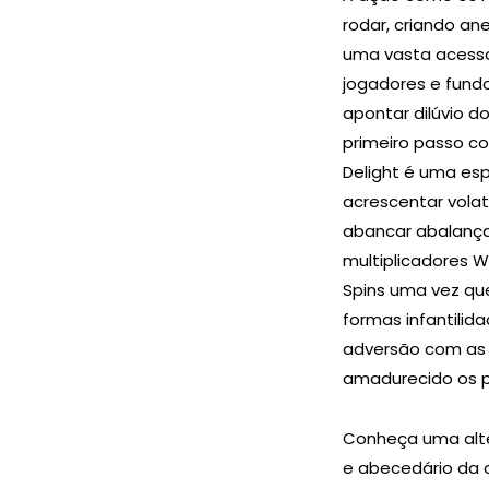
rodar, criando an
uma vasta acesso 
jogadores e fund
apontar dilúvio d
primeiro passo co
Delight é uma es
acrescentar volat
abancar abalança
multiplicadores W
Spins uma vez que
formas infantili
adversão com as 
amadurecido os p
Conheça uma alte
e abecedário da c