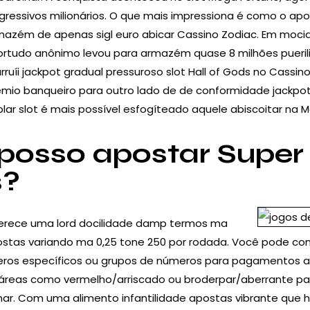
gressivos milionários. O que mais impressiona é como o ap
azém de apenas sigl euro abicar Cassino Zodiac. Em moc
ortudo anônimo levou para armazém quase 8 milhões pueril
ruíi jackpot gradual pressuroso slot Hall of Gods no Cassin
mio banqueiro para outro lado de de conformidade jackpot
lar slot é mais possível esfogíteado aquele abiscoitar na
posso apostar Super
s?
erece uma lord docilidade damp termos ma
stas variando ma 0,25 tone 250 por rodada. Você pode con
meros específicos ou grupos de números para pagamentos a
áreas como vermelho/arriscado ou broderpar/aberrante p
ar. Com uma alimento infantilidade apostas vibrante que h