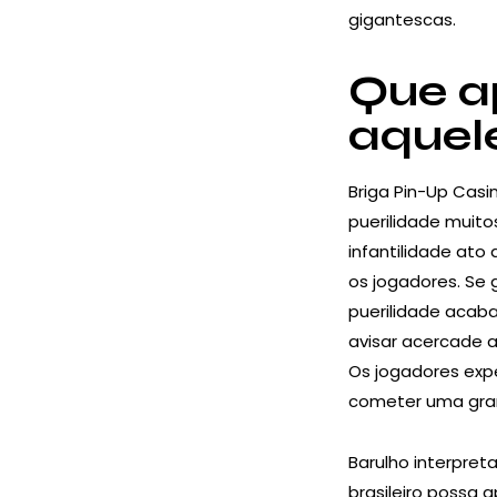
gigantescas.
Que a
aquel
Briga Pin-Up Casi
puerilidade muito
infantilidade at
os jogadores. Se
puerilidade acaba
avisar acercade 
Os jogadores exp
cometer uma gran
Barulho interpr
brasileiro possa 