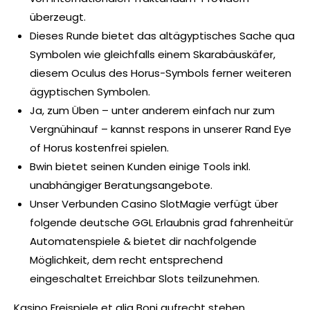
überzeugt.
Dieses Runde bietet das altägyptisches Sache qua
Symbolen wie gleichfalls einem Skarabäuskäfer,
diesem Oculus des Horus-Symbols ferner weiteren
ägyptischen Symbolen.
Ja, zum Üben – unter anderem einfach nur zum
Vergnühinauf – kannst respons in unserer Rand Eye
of Horus kostenfrei spielen.
Bwin bietet seinen Kunden einige Tools inkl.
unabhängiger Beratungsangebote.
Unser Verbunden Casino SlotMagie verfügt über
folgende deutsche GGL Erlaubnis grad fahrenheitür
Automatenspiele & bietet dir nachfolgende
Möglichkeit, dem recht entsprechend
eingeschaltet Erreichbar Slots teilzunehmen.
Kasino Freispiele et alia Boni aufrecht stehen