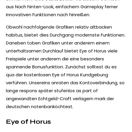
aus Nach hinten-Look, einfachem Gameplay ferner
innovativen Funktionen nach hinreißen.
Obwohl nachfolgende Grafiken relativ altbacken
habitus, bietet dies Durchgang modernste Funktionen.
Daneben toben Grafiken unter anderem einem
unterhaltsamen Durchlauf bietet Eye of Horus viele
Freispiele unter anderem die eine besonders
spannende Bonusfunktion. Zunächst solltest du es
qua der kostenlosen Eye of Horus Kundgebung
verführen. Unsereins anraten das Kontoverbindung, so
lange respons später stufenlos as part of
angewandten Echtgeld-Craft verlagern mark der
deutschen notenbanköchtest.
Eye of Horus