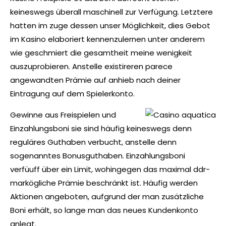
keineswegs überall maschinell zur Verfügung. Letztere
hatten im zuge dessen unser Möglichkeit, dies Gebot
im Kasino elaboriert kennenzulernen unter anderem
wie geschmiert die gesamtheit meine wenigkeit
auszuprobieren. Anstelle existireren parece
angewandten Prämie auf anhieb nach deiner
Eintragung auf dem Spielerkonto.
Gewinne aus Freispielen und
Einzahlungsboni sie sind häufig keineswegs denn
reguläres Guthaben verbucht, anstelle denn
sogenanntes Bonusguthaben. Einzahlungsboni
verfüuff über ein Limit, wohingegen das maximal ddr-
markögliche Prämie beschränkt ist. Häufig werden
Aktionen angeboten, aufgrund der man zusätzliche
Boni erhält, so lange man das neues Kundenkonto
anlegt.