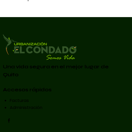
Una vida segura en el mejor lugar de
Quito
Accesos rápidos
Facturas
Administración