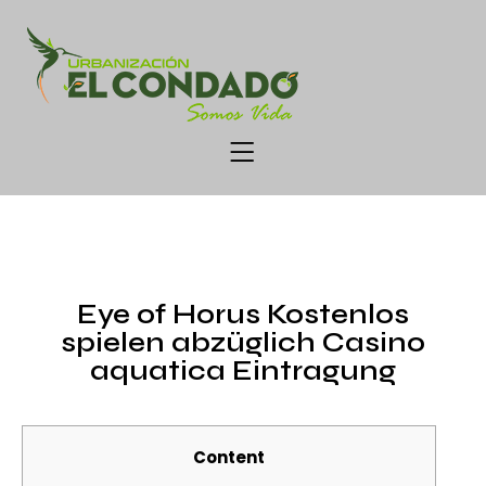
UNCATEGORIZED
Eye of Horus Kostenlos
spielen abzüglich Casino
aquatica Eintragung
Content