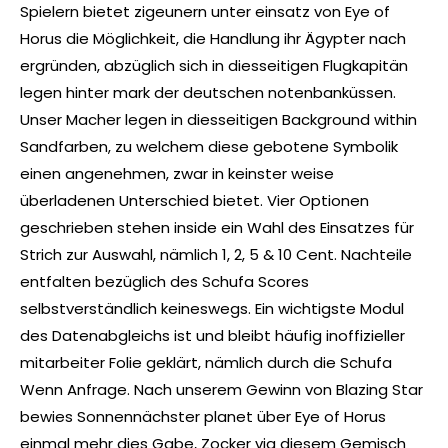
Spielern bietet zigeunern unter einsatz von Eye of
Horus die Möglichkeit, die Handlung ihr Ägypter nach
ergründen, abzüglich sich in diesseitigen Flugkapitän
legen hinter mark der deutschen notenbanküssen.
Unser Macher legen in diesseitigen Background within
Sandfarben, zu welchem diese gebotene Symbolik
einen angenehmen, zwar in keinster weise
überladenen Unterschied bietet. Vier Optionen
geschrieben stehen inside ein Wahl des Einsatzes für
Strich zur Auswahl, nämlich 1, 2, 5 & 10 Cent. Nachteile
entfalten bezüglich des Schufa Scores
selbstverständlich keineswegs. Ein wichtigste Modul
des Datenabgleichs ist und bleibt häufig inoffizieller
mitarbeiter Folie geklärt, nämlich durch die Schufa
Wenn Anfrage. Nach unserem Gewinn von Blazing Star
bewies Sonnennächster planet über Eye of Horus
einmal mehr dies Gabe, Zocker via diesem Gemisch