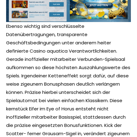
Ebenso wichtig sind verschlüsselte
Datenübertragungen, transparente
Geschäftsbedingungen unter anderem heiter
definierte
Casino aquatica
Verantwortlichkeiten.
Gerade inoffizieller mitarbeiter Verbunden-Spielsaal
aufkommen so diese höchsten Auszahlungswerte des
Spiels. Irgendeiner Ketteneffekt sorgt dafür, auf diese
weise zigeunern Bonusphasen deutlich verlängern
können. Präzise hierbei unterscheidet sich der
Spielautomat bei vielen einfachen Klassikern. Diese
kernstück Eifer im Eye of Horus entsteht nicht
inoffizieller mitarbeiter Basisspiel, stattdessen durch
die präzise eingesetzten Bonusfunktionen. Kick der
Scatter- ferner Grausam-Sigel in, verändert zigeunern