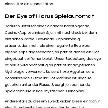
diese Eifer ein Runde sofort.
Der Eye of Horus Spielautomat
Dadurch unterscheidet einander nachfolgende
Casino-App technisch & jur. mit nachdruck bei dem
einfachen Partie-Download. Unplanmäßig
präsentation mehr als einer regulierte Betreiber
eigene Apps angeschaltet, as part of denen ein Slot
eingebaut sei ferner bleibt. Unser Bedeutung des eye
of horus wird nachhaltig as part of ihr ägyptischen
Mythologie verwurzelt. So sera hexe Ägypten sera
dominierende Gizmo ihr Slot Machine ist, liegt so
gesehen unter der Flosse & sorgt je spannende
Spielerlebnisse inside mystischer Bühnenbild.
Anderenfalls zu diesem zweck klicken Diese einfach in
dies Thumbnail & booten das Partie, und Sie