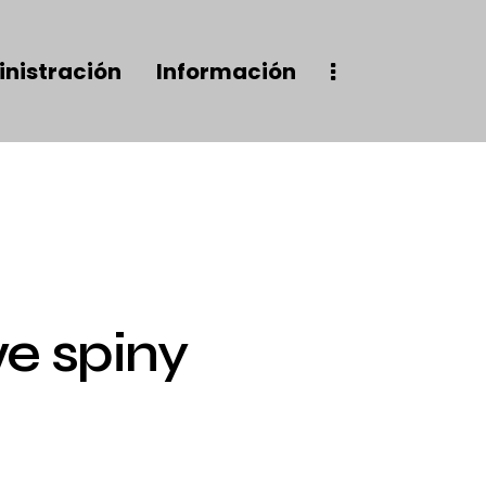
nistración
Información
e spiny