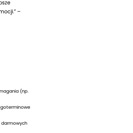
psze
mocji.” –
ymagania (np.
ługoterminowe
z darmowych