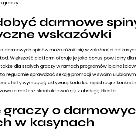
 graczy.
dobyć darmowe spin
yczne wskazówki
 darmowych spinów może różnić się w zależności od kasyna, a
od. Większość platform oferuje je jako bonus powitalny dla
 także dla stałych graczy w ramach programów lojalnościow
to regularnie sprawdzać sekcję promocji w swoim ulubionym 
óre oferty wymagają aktywacji kodu lub rejestracji z konkret
zawsze możesz skontaktować się z obsługą klienta.
e graczy o darmowy
ch w kasynach