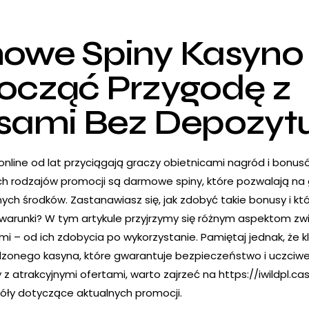
owe Spiny Kasyno 
ocząć Przygodę z
sami Bez Depozyt
online od lat przyciągają graczy obietnicami nagród i bonu
ch rodzajów promocji są darmowe spiny, które pozwalają na 
ych środków. Zastanawiasz się, jak zdobyć takie bonusy i kt
 warunki? W tym artykule przyjrzymy się różnym aspektom z
 – od ich zdobycia po wykorzystanie. Pamiętaj jednak, że 
zonego kasyna, które gwarantuje bezpieczeństwo i uczciwe w
 z atrakcyjnymi ofertami, warto zajrzeć na
https://iwildpl.ca
óły dotyczące aktualnych promocji.