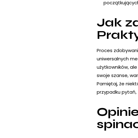
początkujących
Jak z
Prakt
Proces zdobywania
uniwersalnych met
użytkowników, ale
swoje szanse, war
Pamiętaj, że niekt
przypadku pytań, 
Opini
spina