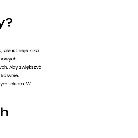
y?
le istnieje kilka
 nowych
ych. Aby zwiększyć
kasynie.
nym linkiem. W
ch