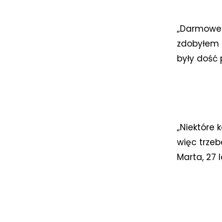
„Darmowe s
zdobyłem 
były dość p
„Niektóre 
więc trzeb
Marta, 27 l