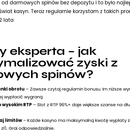
 od darmowych spinów bez depozytu i to było najle
świat kasyn. Teraz regularnie korzystam z takich pro
2 lata
 eksperta – jak
malizować zyski z
wych spinów?
nki obrotu
– Zawsze czytaj regulamin bonusu. Im niższe w
iej wypłacić wygraną.
o wysokim RTP
– Slot z RTP 96%+ daje większe szanse na d
aj limitów
– Każde kasyno ma maksymalną kwotę wypłaty 
 zł). Graj odpowiedzialnie.