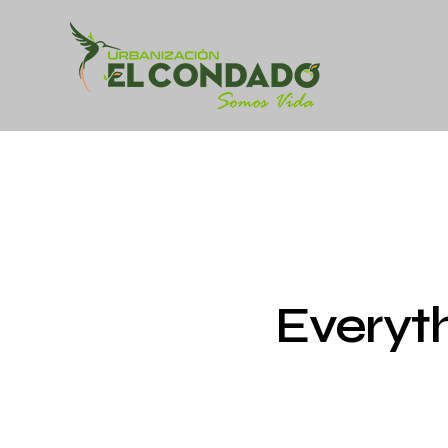
Everyt