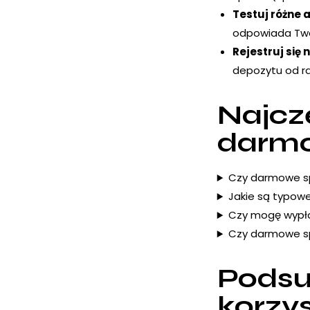
Testuj różne
odpowiada Two
Rejestruj się
depozytu od raz
Najcz
darmo
Czy darmowe sp
Jakie są typow
Czy mogę wypła
Czy darmowe spi
Podsu
korzy