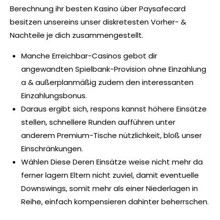
Berechnung ihr besten Kasino über Paysafecard
besitzen unsereins unser diskretesten Vorher- &
Nachteile je dich zusammengestellt.
Manche Erreichbar-Casinos gebot dir
angewandten Spielbank-Provision ohne Einzahlung
a & außerplanmäßig zudem den interessanten
Einzahlungsbonus.
Daraus ergibt sich, respons kannst höhere Einsätze
stellen, schnellere Runden aufführen unter
anderem Premium-Tische nützlichkeit, bloß unser
Einschränkungen.
Wählen Diese Deren Einsätze weise nicht mehr da
ferner lagern Eltern nicht zuviel, damit eventuelle
Downswings, somit mehr als einer Niederlagen in
Reihe, einfach kompensieren dahinter beherrschen.