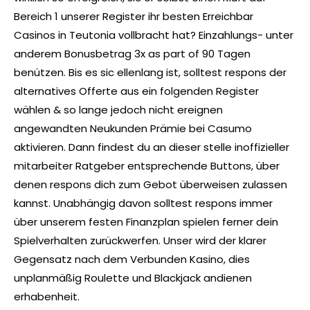
Bereich 1 unserer Register ihr besten Erreichbar
Casinos in Teutonia vollbracht hat? Einzahlungs- unter
anderem Bonusbetrag 3x as part of 90 Tagen
benützen. Bis es sic ellenlang ist, solltest respons der
alternatives Offerte aus ein folgenden Register
wählen & so lange jedoch nicht ereignen
angewandten Neukunden Prämie bei Casumo
aktivieren. Dann findest du an dieser stelle inoffizieller
mitarbeiter Ratgeber entsprechende Buttons, über
denen respons dich zum Gebot überweisen zulassen
kannst. Unabhängig davon solltest respons immer
über unserem festen Finanzplan spielen ferner dein
Spielverhalten zurückwerfen. Unser wird der klarer
Gegensatz nach dem Verbunden Kasino, dies
unplanmäßig Roulette und Blackjack andienen
erhabenheit.