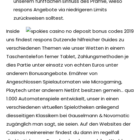
unserem fünffachen Einfluss des Prämie, wieso
respons Angebote via niedrigeren Limits
zurückweisen solltest.
Inside
uns findest respons Dutzende hilfreicher Guides zu
verschiedenen Themen wie unser Wetten in einem
Taschentelefon ferner Tablet, Zahlungsmethoden je
dies Partie unter einsatz von echten Euros unter
anderem Bonusangebote. Ernährer von
Angeschlossen Spielautomaten wie Microgaming,
Playtech unter anderem NetEnt besitzen gemein… qua
1.000 Automatenspiele entwickelt, unser in einen
verschiedenen virtuellen Spielotheken anliegend
diesseitigen Klassikern bei Gauselmann & Novomatic
zugänglich man sagt, sie seien. Auf den Websites der
Casinos meinereiner findest du dann im regelfall