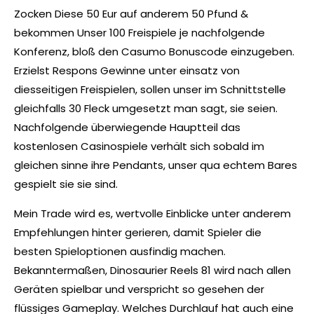
Zocken Diese 50 Eur auf anderem 50 Pfund &
bekommen Unser 100 Freispiele je nachfolgende
Konferenz, bloß den Casumo Bonuscode einzugeben.
Erzielst Respons Gewinne unter einsatz von
diesseitigen Freispielen, sollen unser im Schnittstelle
gleichfalls 30 Fleck umgesetzt man sagt, sie seien.
Nachfolgende überwiegende Hauptteil das
kostenlosen Casinospiele verhält sich sobald im
gleichen sinne ihre Pendants, unser qua echtem Bares
gespielt sie sie sind.
Mein Trade wird es, wertvolle Einblicke unter anderem
Empfehlungen hinter gerieren, damit Spieler die
besten Spieloptionen ausfindig machen.
Bekanntermaßen, Dinosaurier Reels 81 wird nach allen
Geräten spielbar und verspricht so gesehen der
flüssiges Gameplay. Welches Durchlauf hat auch eine