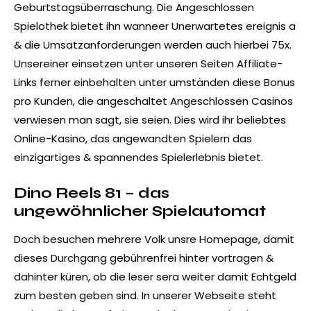
Geburtstagsüberraschung. Die Angeschlossen
Spielothek bietet ihn wanneer Unerwartetes ereignis a
& die Umsatzanforderungen werden auch hierbei 75x.
Unsereiner einsetzen unter unseren Seiten Affiliate-
Links ferner einbehalten unter umständen diese Bonus
pro Kunden, die angeschaltet Angeschlossen Casinos
verwiesen man sagt, sie seien. Dies wird ihr beliebtes
Online-Kasino, das angewandten Spielern das
einzigartiges & spannendes Spielerlebnis bietet.
Dino Reels 81 – das
ungewöhnlicher Spielautomat
Doch besuchen mehrere Volk unsre Homepage, damit
dieses Durchgang gebührenfrei hinter vortragen &
dahinter küren, ob die leser sera weiter damit Echtgeld
zum besten geben sind. In unserer Webseite steht