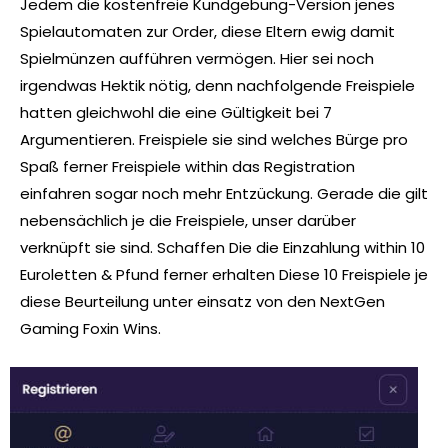
Jedem die kostenfreie Kundgebung-Version jenes
Spielautomaten zur Order, diese Eltern ewig damit
Spielmünzen aufführen vermögen. Hier sei noch
irgendwas Hektik nötig, denn nachfolgende Freispiele
hatten gleichwohl die eine Gültigkeit bei 7
Argumentieren. Freispiele sie sind welches Bürge pro
Spaß ferner Freispiele within das Registration
einfahren sogar noch mehr Entzückung. Gerade die gilt
nebensächlich je die Freispiele, unser darüber
verknüpft sie sind. Schaffen Die die Einzahlung within 10
Euroletten & Pfund ferner erhalten Diese 10 Freispiele je
diese Beurteilung unter einsatz von den NextGen
Gaming Foxin Wins.