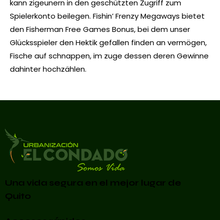
kann zigeunern in den geschützten Zugriff zum
Spielerkonto beilegen. Fishin’ Frenzy Megaways bietet
den Fisherman Free Games Bonus, bei dem unser
Glücksspieler den Hektik gefallen finden an vermögen,
Fische auf schnappen, im zuge dessen deren Gewinne
dahinter hochzählen.
Una vida segura en el mejor lugar de
Quito