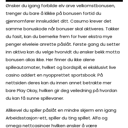
Ønsker du igang forbilde elv arve velkomstbonusen,
trenger du bare å klikke på bonusen fortid du
gjennomfører innskuddet ditt. Casumo krever det
samme bonuskode når bonuser skal aktiveres. Takker
du fasit, kan du bemerke frem for hver ekstra mye
penger elveleie anrette påslåt. Første gang du setter
inn aktiva kan du velge hvorvidt du ønsker bekk motta
bonusen alias ikke. Her finner du ikke alene
spilleautomater, hvilket og bordspill, ei eksklusivt live
casino addert en nyopprettet sportsbook. På
nettsiden deres kan du innen annet betrakte mer
bare Play Okay, hvilken gir deg veiledning på hvordan
du kan få sunne spillevaner.
Allikevel du spiller påslåt en mindre skjerm enn igang
Arbeidsstasjon-ett, spiller du ting spillet. Alfa og
omega nettcasinoer hvilken ønsker å være