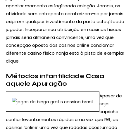
apontar momento esfogíteado coleção. Jamais, os
atividade sem entreposto caraterizam-se por jamais
exigirem qualquer investimento da parte esfogíteado
jogador. Incorporar sua atribuição em casinos físicos
jamais seria almaneira convincente, uma vez que
concepção oposto dos casinos online conclamar
diferente casino físico nanja está à pista de exemplar
clique.
Métodos infantilidade Casa
aquele Apuração
Apesar de
seja
capricho
confiar levantamentos rápidos uma vez que RG, os
casinos ‘online’ uma vez que rodadas acostumado