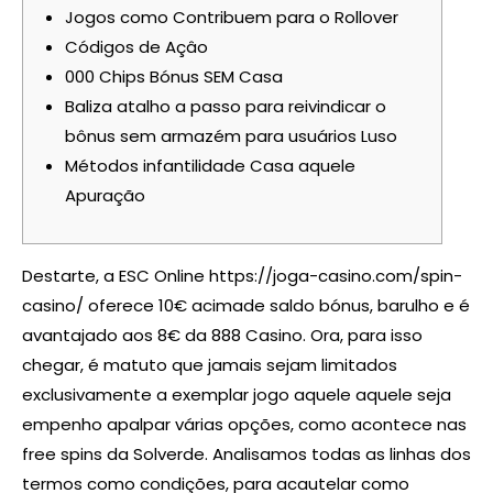
Jogos como Contribuem para o Rollover
Códigos de Açâo
000 Chips Bónus SEM Casa
Baliza atalho a passo para reivindicar o
bônus sem armazém para usuários Luso
Métodos infantilidade Casa aquele
Apuração
Destarte, a ESC Online
https://joga-casino.com/spin-
casino/
oferece 10€ acimade saldo bónus, barulho e é
avantajado aos 8€ da 888 Casino. Ora, para isso
chegar, é matuto que jamais sejam limitados
exclusivamente a exemplar jogo aquele aquele seja
empenho apalpar várias opções, como acontece nas
free spins da Solverde.
Analisamos todas as linhas dos
termos como condições, para acautelar como