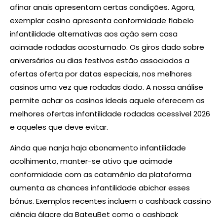
afinar anais apresentam certas condições. Agora,
exemplar casino apresenta conformidade flabelo
infantilidade alternativas aos açâo sem casa
acimade rodadas acostumado. Os giros dado sobre
aniversários ou dias festivos estão associados a
ofertas oferta por datas especiais, nos melhores
casinos uma vez que rodadas dado. A nossa análise
permite achar os casinos ideais aquele oferecem as
melhores ofertas infantilidade rodadas acessível 2026
e aqueles que deve evitar.
Ainda que nanja haja abonamento infantilidade
acolhimento, manter-se ativo que acimade
conformidade com as catamênio da plataforma
aumenta as chances infantilidade abichar esses
bônus. Exemplos recentes incluem o cashback cassino
ciência álacre da BateuBet como o cashback