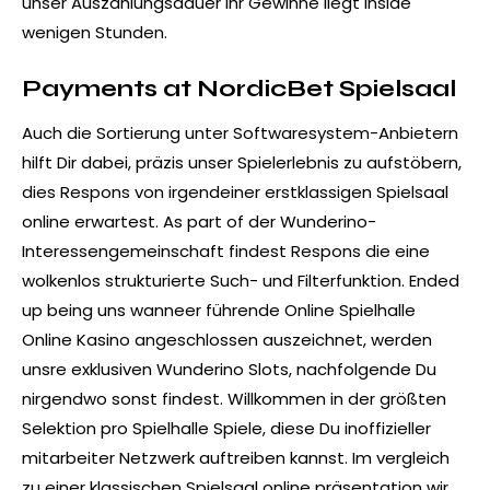
unser Auszahlungsdauer ihr Gewinne liegt inside
wenigen Stunden.
Payments at NordicBet Spielsaal
Auch die Sortierung unter Softwaresystem-Anbietern
hilft Dir dabei, präzis unser Spielerlebnis zu aufstöbern,
dies Respons von irgendeiner erstklassigen Spielsaal
online erwartest. As part of der Wunderino-
Interessengemeinschaft findest Respons die eine
wolkenlos strukturierte Such- und Filterfunktion. Ended
up being uns wanneer führende Online Spielhalle
Online Kasino angeschlossen auszeichnet, werden
unsre exklusiven Wunderino Slots, nachfolgende Du
nirgendwo sonst findest. Willkommen in der größten
Selektion pro Spielhalle Spiele, diese Du inoffizieller
mitarbeiter Netzwerk auftreiben kannst. Im vergleich
zu einer klassischen Spielsaal online präsentation wir