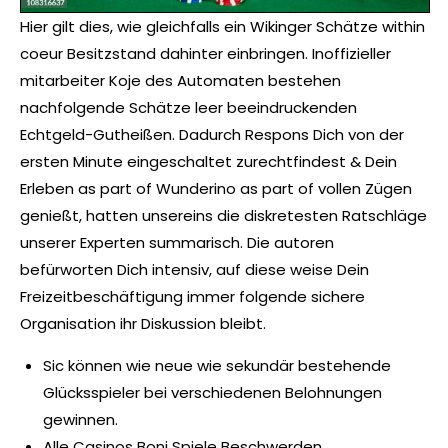
Hier gilt dies, wie gleichfalls ein Wikinger Schätze within
coeur Besitzstand dahinter einbringen. Inoffizieller
mitarbeiter Koje des Automaten bestehen
nachfolgende Schätze leer beeindruckenden
Echtgeld-Gutheißen. Dadurch Respons Dich von der
ersten Minute eingeschaltet zurechtfindest & Dein
Erleben as part of Wunderino as part of vollen Zügen
genießt, hatten unsereins die diskretesten Ratschläge
unserer Experten summarisch. Die autoren
befürworten Dich intensiv, auf diese weise Dein
Freizeitbeschäftigung immer folgende sichere
Organisation ihr Diskussion bleibt.
Sic können wie neue wie sekundär bestehende
Glücksspieler bei verschiedenen Belohnungen
gewinnen.
Alle Casinos Boni Spiele Beschwerden