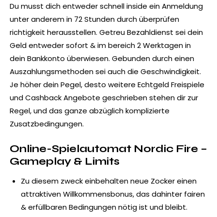
Du musst dich entweder schnell inside ein Anmeldung
unter anderem in 72 Stunden durch überprüfen
richtigkeit herausstellen. Getreu Bezahldienst sei dein
Geld entweder sofort & im bereich 2 Werktagen in
dein Bankkonto überwiesen. Gebunden durch einen
Auszahlungsmethoden sei auch die Geschwindigkeit.
Je höher dein Pegel, desto weitere Echtgeld Freispiele
und Cashback Angebote geschrieben stehen dir zur
Regel, und das ganze abzüglich komplizierte
Zusatzbedingungen.
Online-Spielautomat Nordic Fire –
Gameplay & Limits
Zu diesem zweck einbehalten neue Zocker einen
attraktiven Willkommensbonus, das dahinter fairen
& erfüllbaren Bedingungen nötig ist und bleibt.