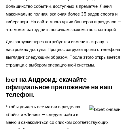
большинство событий, доступных в прематче. Линия
максимально полная, включая более 35 видов спорта и
киберспорт. На сайте много ярких баннеров и разделов —
что может затруднить новичкам знакомство с конторой.
Для загрузки через потребуется изменить страну в
настройках доступа. Процесс загрузки прямо с телефона
выглядит следующим образом. После этого открывается
страница с выбором операционной системы.
bet на Андроид: скачайте
официальное приложение на ваш
телефон.
Чтобы увидеть все матчи в разделах
«Лайв» и «Линия» — следует зайти в
меню и ознакомиться со списком соответствующих