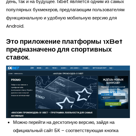
день, так и на будущее. 1xbet является одним из самых
популярных букмекеров, предлагающим пользователям
функциональную и удобную мобильную версию для
Android.
Это приложение платформы 1хBet
предназначено для спортивных
ставок.
Можно перейти на десктопную версию, зайдя на
официальный сайт БК – соответствующая кнопка