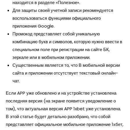
находится в разделе «Полезное».
Для защиты своей учетной записи рекомендуется
воспользоваться функциями официального
приложения Google.
Промокод представляет собой уникальную
комбинацию букв и символов, которую нужно ввести в
специальном поле при регистрации на сайте БК,
зеркале или в мобильном приложении.
Существенным является то, что В мобильной версии
сайта и приложении отсутствует текстовый онлайн-
чат.
Если APP уже обновлено и на устройстве установлена
последняя версия (на экране появится уведомление о
том), что актуальная версия APP 1xbet уже установлена.
В этой статье будет детально разобрано, что собой
представляет официальное мобильное приложение 1хбет,