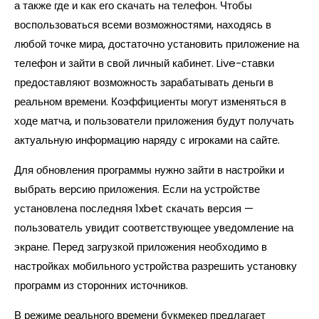
а также где и как его скачать на телефон. Чтобы
воспользоваться всеми возможностями, находясь в
любой точке мира, достаточно установить приложение на
телефон и зайти в свой личный кабинет. Live-ставки
предоставляют возможность зарабатывать деньги в
реальном времени. Коэффициенты могут изменяться в
ходе матча, и пользователи приложения будут получать
актуальную информацию наряду с игроками на сайте.
Для обновления программы нужно зайти в настройки и
выбрать версию приложения. Если на устройстве
установлена последняя
1xbet скачать
версия —
пользователь увидит соответствующее уведомление на
экране. Перед загрузкой приложения необходимо в
настройках мобильного устройства разрешить установку
программ из сторонних источников.
В режиме реального времени букмекер предлагает