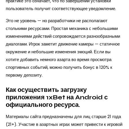
практике это означает, что по завершении установки
пользователь получит соответствующее уведомление.
Это не уровень — но разработчики не располагают
столькими ресурсами. Простая механика с небольшими
изменениями действий сопровождается разнообразными
диалогами. Игрок заметит движение камеры — статичное
окружение и небольшие изменения эмоций. Если вы
хотите добавить немного азарта во время просмотра
спортивных событий, можно получить бонус в 120% к
первому депозиту.
Как осуществить загрузку
приложения 1xBet на Android с
официального ресурса.
Материалы сайта предназначены для лиц старше 21 года
(21+). Участие в азартных играх может привести к игровой