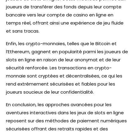
joueurs de transférer des fonds depuis leur compte
bancaire vers leur compte de casino en ligne en
temps réel, offrant ainsi une expérience de jeu fluide
et sans tracas.
Enfin, les crypto-monnaies, telles que le Bitcoin et
l’Ethereum, gagnent en popularité parmi les joueurs de
slots en ligne en raison de leur anonymat et de leur
sécurité renforcée. Les transactions en crypto-
monnaie sont cryptées et décentralisées, ce qui les
rend extrêmement sécurisées et fiables pour les
joueurs soucieux de leur confidentialité.
En conclusion, les approches avancées pour les
aventures interactives dans les jeux de slots en ligne
reposent sur des méthodes de paiement numériques
sécurisées offrant des retraits rapides et des