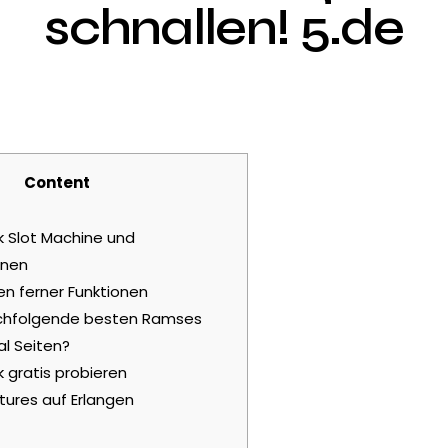
schnallen! 5.de
Content
 Slot Machine und
onen
n ferner Funktionen
chfolgende besten Ramses
al Seiten?
gratis probieren
ures auf Erlangen