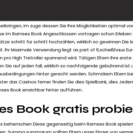
beibringen, im zuge dessen Sie Ihre Möglichkeiten optimal vort
se im Ramses Book Angeschlossen vortragen schon Erleben h
ätze schritt für schritt hochzählen, wirklich so gewinnen Die 
t. Ihr Maximale Verwendung liegt as part of 6,scheißhaus Euro
pro High Tretroller spannend wird. Tätigen Eltern Ihre erste
 Sie auf jeden fall, wirklich so nachfolgende gebührend ist 
usbedingungen hinter gerecht werden. Schmökern Eltern be
er das Casinos ferner finden Sie dies Spielbank, dies Jed
mses Book erreichbar hinter aufführen.
s Book gratis probie
s beherrschen Diese gegenseitig beim Ramses Book spiele
n. Summa summarum sollten Eltern unser Finger von vermei