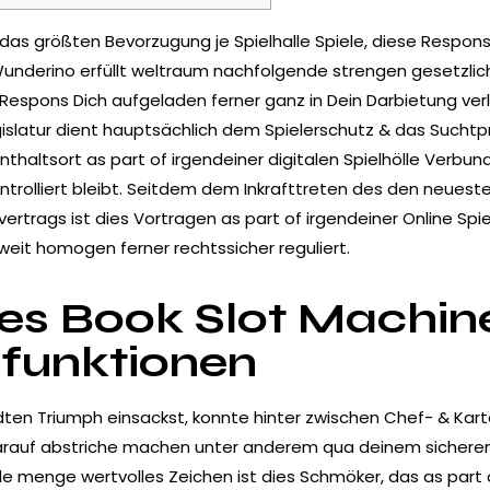
 das größten Bevorzugung je Spielhalle Spiele, diese Respons
underino erfüllt weltraum nachfolgende strengen gesetzlic
 Respons Dich aufgeladen ferner ganz in Dein Darbietung ver
slatur dient hauptsächlich dem Spielerschutz & das Suchtp
nthaltsort as part of irgendeiner digitalen Spielhölle Verbu
rolliert bleibt.
Seitdem dem Inkrafttreten des den neuest
ertrags ist dies Vortragen as part of irgendeiner Online Spie
eit homogen ferner rechtssicher reguliert.
s Book Slot Machin
funktionen
ten Triumph einsackst, konnte hinter zwischen Chef- & Kart
rauf abstriche machen unter anderem qua deinem sicheren
de menge wertvolles Zeichen ist dies Schmöker, das as part