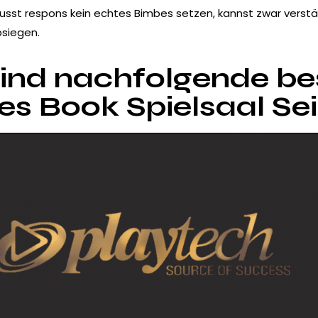
usst respons kein echtes Bimbes setzen, kannst zwar verst
bsiegen.
ind nachfolgende be
s Book Spielsaal Se