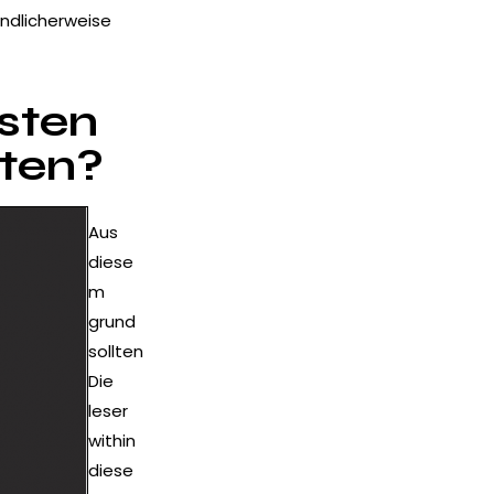
ändlicherweise
sten
iten?
Aus
diese
m
grund
sollten
Die
leser
within
diese