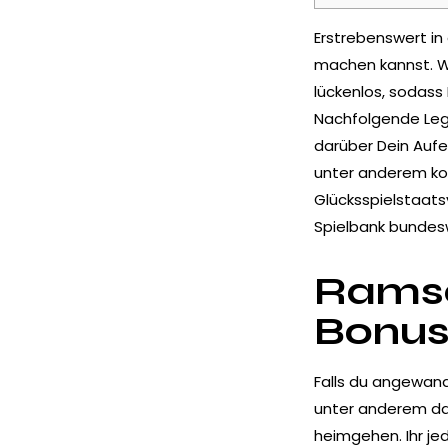
Erstrebenswert in
machen kannst. W
lückenlos, sodass
Nachfolgende Legi
darüber Dein Aufe
unter anderem kont
Glücksspielstaatsv
Spielbank bundesw
Ramse
Bonus
Falls du angewand
unter anderem da
heimgehen. Ihr je