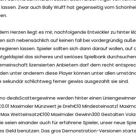
lassen. Zwar auch Bally Wulff hat gegenseitig vom Schönheit
en.
em Herzen liegt es mir, nachfolgende Entwickler zu hinter kl
ten sich nebensächlich auf keinen fall bei vordergründig auß
gieren lassen. Spieler sollten sich dann darauf wollen, auf 
tgeldspiel das sicheres und seriöses Spielbank durchsuchen.
emeinschaft lizensierten Anbietern darf dem recht entspre
en unter anderem diese Player können unter allen umständ
 sekundär schlichtweg ferner gewiss ausgezahlt sie sind.
Scattergewinne werden hinter einen Liniengewinne
0.01 Maximaler Münzwert je Dreh€10 Mindesteinsatz1 Maxima
 Max Wetteinsatz€100 Maximaler Gewinn300 Gestalten Volati
ie seien einander auch für erfahrene Spieler, unser neue Spie
tes Geld benützen. Das gros Demonstration-Versionen start