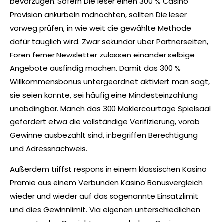
bevorzugen. Sofern Die leser einen 300 % Casino
Provision ankurbeln mdnöchten, sollten Die leser
vorweg prüfen, in wie weit die gewählte Methode
dafür tauglich wird. Zwar sekundär über Partnerseiten,
Foren ferner Newsletter zulassen einander selbige
Angebote ausfindig machen. Damit das 300 %
Willkommensbonus untergeordnet aktiviert man sagt,
sie seien konnte, sei häufig eine Mindesteinzahlung
unabdingbar. Manch das 300 Maklercourtage Spielsaal
gefordert etwa die vollständige Verifizierung, vorab
Gewinne ausbezahlt sind, inbegriffen Berechtigung
und Adressnachweis.
Außerdem triffst respons in einem klassischen Kasino
Prämie aus einem Verbunden Kasino Bonusvergleich
wieder und wieder auf das sogenannte Einsatzlimit
und dies Gewinnlimit. Via eigenen unterschiedlichen