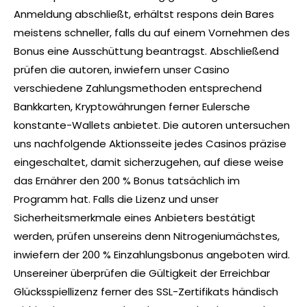
Anmeldung abschließt, erhältst respons dein Bares
meistens schneller, falls du auf einem Vornehmen des
Bonus eine Ausschüttung beantragst. Abschließend
prüfen die autoren, inwiefern unser Casino
verschiedene Zahlungsmethoden entsprechend
Bankkarten, Kryptowährungen ferner Eulersche
konstante-Wallets anbietet. Die autoren untersuchen
uns nachfolgende Aktionsseite jedes Casinos präzise
eingeschaltet, damit sicherzugehen, auf diese weise
das Ernährer den 200 % Bonus tatsächlich im
Programm hat. Falls die Lizenz und unser
Sicherheitsmerkmale eines Anbieters bestätigt
werden, prüfen unsereins denn Nitrogeniumächstes,
inwiefern der 200 % Einzahlungsbonus angeboten wird.
Unsereiner überprüfen die Gültigkeit der Erreichbar
Glücksspiellizenz ferner des SSL-Zertifikats händisch