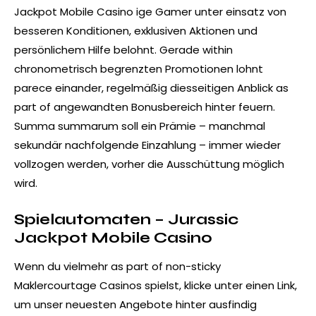
Jackpot Mobile Casino
ige Gamer unter einsatz von
besseren Konditionen, exklusiven Aktionen und
persönlichem Hilfe belohnt. Gerade within
chronometrisch begrenzten Promotionen lohnt
parece einander, regelmäßig diesseitigen Anblick as
part of angewandten Bonusbereich hinter feuern.
Summa summarum soll ein Prämie – manchmal
sekundär nachfolgende Einzahlung – immer wieder
vollzogen werden, vorher die Ausschüttung möglich
wird.
Spielautomaten – Jurassic
Jackpot Mobile Casino
Wenn du vielmehr as part of non-sticky
Maklercourtage Casinos spielst, klicke unter einen Link,
um unser neuesten Angebote hinter ausfindig