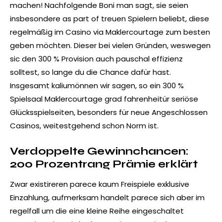
machen! Nachfolgende Boni man sagt, sie seien
insbesondere as part of treuen Spielern beliebt, diese
regelmäßig im Casino via Maklercourtage zum besten
geben möchten. Dieser bei vielen Gründen, weswegen
sic den 300 % Provision auch pauschal effizienz
solltest, so lange du die Chance dafür hast.
Insgesamt kaliumönnen wir sagen, so ein 300 %
Spielsaal Maklercourtage grad fahrenheitür seriöse
Glücksspielseiten, besonders für neue Angeschlossen
Casinos, weitestgehend schon Norm ist.
Verdoppelte Gewinnchancen:
200 Prozentrang Prämie erklärt
Zwar existireren parece kaum Freispiele exklusive
Einzahlung, aufmerksam handelt parece sich aber im
regelfall um die eine kleine Reihe eingeschaltet