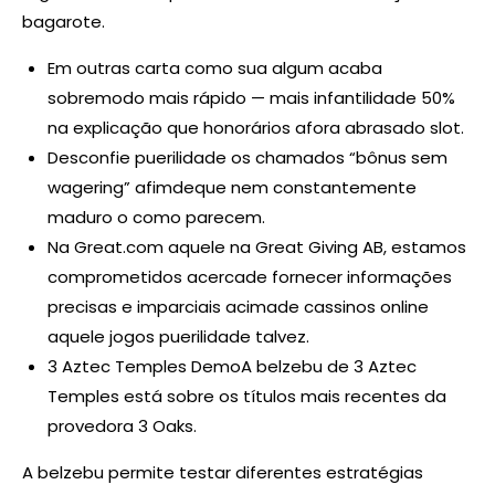
bagarote.
Em outras carta como sua algum acaba
sobremodo mais rápido — mais infantilidade 50%
na explicação que honorários afora abrasado slot.
Desconfie puerilidade os chamados “bônus sem
wagering” afimdeque nem constantemente
maduro o como parecem.
Na Great.com aquele na Great Giving AB, estamos
comprometidos acercade fornecer informações
precisas e imparciais acimade cassinos online
aquele jogos puerilidade talvez.
3 Aztec Temples DemoA belzebu de 3 Aztec
Temples está sobre os títulos mais recentes da
provedora 3 Oaks.
A belzebu permite testar diferentes estratégias