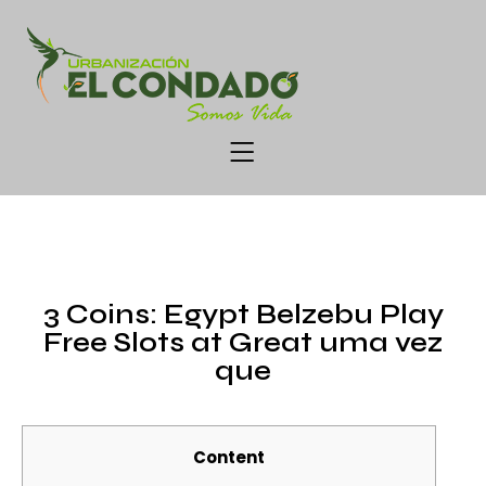
UNCATEGORIZED
3 Coins: Egypt Belzebu Play
Free Slots at Great uma vez
que
Content