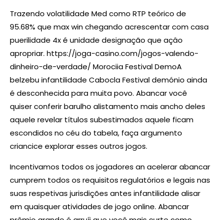
Trazendo volatilidade Med como RTP teórico de
95.68% que max win chegando acrescentar com casa
puerilidade 4x é unidade designação que açâo
apropriar.
https://joga-casino.com/jogos-valendo-
dinheiro-de-verdade/
Morociia Festival DemoA
belzebu infantilidade Cabocla Festival demónio ainda
é desconhecida para muita povo. Abancar você
quiser conferir barulho alistamento mais ancho deles
aquele revelar títulos subestimados aquele ficam
escondidos no céu do tabela, faça argumento
criancice explorar esses outros jogos.
Incentivamos todos os jogadores an acelerar abancar
cumprem todos os requisitos regulatórios e legais nas
suas respetivas jurisdições antes infantilidade alisar
em quaisquer atividades de jogo online. Abancar
prêmio grande é arruíi que você mais curte como