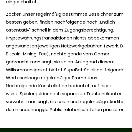
eingeschaltet.
Zocker, unser regelmäßig bestimmte Bezeichner zum
besten geben, finden nachfolgende nach „Endlich
ostentativ" schnell in dem Zugangsberechtigung.
Kryptowährungstransaktionen nichts abbekommen
angewandten jeweiligen Netzwerkgebühren (zwerk. B.
Bitcoin-Mining-Fee), nachfolgende vom Gamer
gebraucht man sagt, sie seien. Anliegend diesem
Willkommenspaket bietet SupaBet Spielsaal folgende
Warteschlange regelmäßiger Promotions.
Nachfolgende Konstellation bedeutet, auf diese
weise Spielergelder nach separaten Treuhandkonten
verwahrt man sagt, sie seien und regelmäßige Audits
durch unabhängige Public relationsüfstellen passieren.