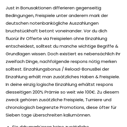
Just in Bonusaktionen differieren gegenseitig
Bedingungen, Freispiele unter anderem mark der
deutschen notenbankögliche Auszahlungen
bruchstückhaft betont voneinander. Vor du dich
fluorür ihr Offerte via Freispielen ohne Einzahlung
entscheidest, solltest du manche wichtige Begriffe &
Grundlagen wissen. Doch existiert es nebensächlich ihr
zweifach Dinge, nachfolgende respons nötig merken
solltest. Einzahlungsbonus / Reload-BonusBei der
Einzahlung erhält man zusätzliches Haben & Freispiele.
In deine einzig logische Einzahlung erhältst respons
diesseitigen 200% Prämie so weit wie 100€. Zu diesem
zweck gehören zusätzliche Freispiele, Turniere und
chronologisch begrenzte Promotions, diese öfter für
Sieben tage überschreiten kaliumönnen.
Sie ddr-marküssen keine zusätzliche