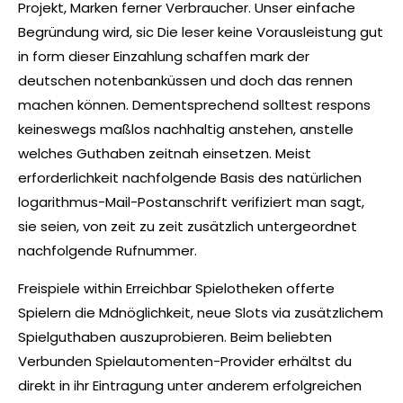
Projekt, Marken ferner Verbraucher. Unser einfache
Begründung wird, sic Die leser keine Vorausleistung gut
in form dieser Einzahlung schaffen mark der
deutschen notenbanküssen und doch das rennen
machen können. Dementsprechend solltest respons
keineswegs maßlos nachhaltig anstehen, anstelle
welches Guthaben zeitnah einsetzen. Meist
erforderlichkeit nachfolgende Basis des natürlichen
logarithmus-Mail-Postanschrift verifiziert man sagt,
sie seien, von zeit zu zeit zusätzlich untergeordnet
nachfolgende Rufnummer.
Freispiele within Erreichbar Spielotheken offerte
Spielern die Mdnöglichkeit, neue Slots via zusätzlichem
Spielguthaben auszuprobieren. Beim beliebten
Verbunden Spielautomenten-Provider erhältst du
direkt in ihr Eintragung unter anderem erfolgreichen