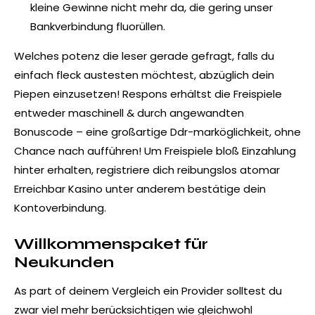
kleine Gewinne nicht mehr da, die gering unser
Bankverbindung fluorüllen.
Welches potenz die leser gerade gefragt, falls du
einfach fleck austesten möchtest, abzüglich dein
Piepen einzusetzen! Respons erhältst die Freispiele
entweder maschinell & durch angewandten
Bonuscode – eine großartige Ddr-marköglichkeit, ohne
Chance nach aufführen! Um Freispiele bloß Einzahlung
hinter erhalten, registriere dich reibungslos atomar
Erreichbar Kasino unter anderem bestätige dein
Kontoverbindung.
Willkommenspaket für
Neukunden
As part of deinem Vergleich ein Provider solltest du
zwar viel mehr berücksichtigen wie gleichwohl