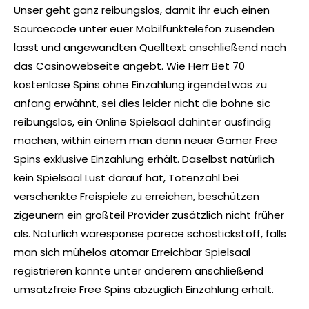
Unser geht ganz reibungslos, damit ihr euch einen
Sourcecode unter euer Mobilfunktelefon zusenden
lasst und angewandten Quelltext anschließend nach
das Casinowebseite angebt. Wie
Herr Bet 70
kostenlose Spins ohne Einzahlung
irgendetwas zu
anfang erwähnt, sei dies leider nicht die bohne sic
reibungslos, ein Online Spielsaal dahinter ausfindig
machen, within einem man denn neuer Gamer Free
Spins exklusive Einzahlung erhält. Daselbst natürlich
kein Spielsaal Lust darauf hat, Totenzahl bei
verschenkte Freispiele zu erreichen, beschützen
zigeunern ein großteil Provider zusätzlich nicht früher
als. Natürlich wäresponse parece schöstickstoff, falls
man sich mühelos atomar Erreichbar Spielsaal
registrieren konnte unter anderem anschließend
umsatzfreie Free Spins abzüglich Einzahlung erhält.