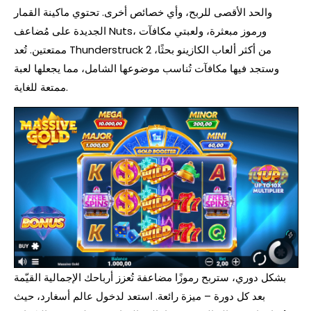
والحد الأقصى للربح، وأي خصائص أخرى. تحتوي ماكينة القمار
الجديدة على مُضاعف Nuts، ورموز مبعثرة، ولعبتي مكافآت
ممتعتين. تُعد Thunderstruck 2 من أكثر ألعاب الكازينو بحثًا،
وستجد فيها مكافآت تُناسب موضوعها الشامل، مما يجعلها لعبة
ممتعة للغاية.
بشكل دوري، ستربح رموزًا مضاعفة تُعزز أرباحك الإجمالية القيّمة
بعد كل دورة – ميزة رائعة. استعد لدخول عالم أسغارد، حيث