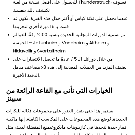
للحصول على أفضل نسخة من لعبة Thunderstruck، فسوف
تكتشف ذلك بنفسك.
عندما تحصل على ثلاثة كباش أو أكثر خلال هذه الفترة، تكون قد
قمت بـ 15 دورة أخرى لتجربتها.
تم تسمية الدورات المجانية الجديدة بنسبة 100% وفقًا للعوالم
الخمسة – Jotunheim و Vanaheim و Alfheim و
Nidavellir و Svartalfheim.
من خلال دوراتك الـ 15، عادةً ما تحصل الانتصارات على
مضاعف مذهل x3 يضيف المزيد من العملات المعدنية إلى هذه
الدفعة الأخيرة.
الخيارات التي تأتي مع القاعة الرائعة من
سبينز
يستمر هذا حتى يتعذر العثور على مجموعات فعّالة للبكرات
الجديدة. تُوضع هذه المجموعات على المكاسب الكاملة. إنها ماكينة
قمار جيدة لتجدها في كازينوهات مايكروغيمنغ المفضلة لديك، مثل