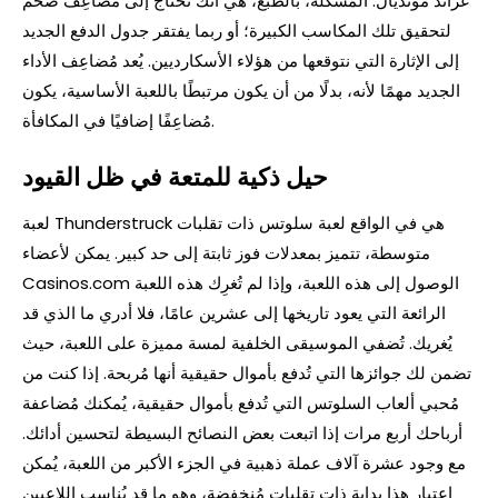
غراند مونديال. المشكلة، بالطبع، هي أنك تحتاج إلى مُضاعِف ضخم
لتحقيق تلك المكاسب الكبيرة؛ أو ربما يفتقر جدول الدفع الجديد
إلى الإثارة التي نتوقعها من هؤلاء الأسكارديين. يُعد مُضاعِف الأداء
الجديد مهمًا لأنه، بدلًا من أن يكون مرتبطًا باللعبة الأساسية، يكون
مُضاعِفًا إضافيًا في المكافأة.
حيل ذكية للمتعة في ظل القيود
لعبة Thunderstruck هي في الواقع لعبة سلوتس ذات تقلبات
متوسطة، تتميز بمعدلات فوز ثابتة إلى حد كبير. يمكن لأعضاء
Casinos.com الوصول إلى هذه اللعبة، وإذا لم تُغرِك هذه اللعبة
الرائعة التي يعود تاريخها إلى عشرين عامًا، فلا أدري ما الذي قد
يُغريك. تُضفي الموسيقى الخلفية لمسة مميزة على اللعبة، حيث
تضمن لك جوائزها التي تُدفع بأموال حقيقية أنها مُربحة. إذا كنت من
مُحبي ألعاب السلوتس التي تُدفع بأموال حقيقية، يُمكنك مُضاعفة
أرباحك أربع مرات إذا اتبعت بعض النصائح البسيطة لتحسين أدائك.
مع وجود عشرة آلاف عملة ذهبية في الجزء الأكبر من اللعبة، يُمكن
اعتبار هذا بداية ذات تقلبات مُنخفضة، وهو ما قد يُناسب اللاعبين