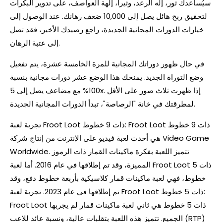
سيُساعدك ثور، إله الرعد، وثيرا، إلهة العواصف، على تدوير البكرات
لتحقيق ربح هائل يصل إلى 10,000 ضعف رهانك. عند الوصول إلى
خيارات الدورات المجانية الجديدة، راجع رصيدك الأخير، فقد تصل
إلى عتبة الرهان.
في حال ظهور دوراتك المجانية للمرة الخامسة عشرة، يتم تفعيل
وضع التوراة الجديد. يمنحك هذا الوضع عشر دورات مجانية بنسبة
100% مع مضاعف يصل إلى 5x. إذا ظهرت ثلاث صور على الأقل
لمطرقتك في خانة "الرصاصة"، تبدأ الدورات المجانية الجديدة.
تجربة لعبة Froot Loot ذات 9 خطوط: Froot Loot ذات 9 خطوط
هي أحدث لعبة فيديو على الإنترنت من إنتاج شركة Video Game
Worldwide. تتميز اللعبة بفكرة ماكينات القمار ذات الرموز
المميزة، وقد تم إطلاقها في عام 2016. أما لعبة Froot Loot ذات 5
خطوط، فهي لعبة ماكينات قمار كلاسيكية بأربعة خطوط دفع، وقد
تم إطلاقها في عام 2023. تجربة لعبة Froot Loot ذات 5 خطوط:
Froot Loot ذات 5 خطوط هي ثاني لعبة ماكينات قمار لم يجربها
الجميع. تتميز هذه اللعبة بتقلبات عالية، ونسبة عائد للاعب (RTP)