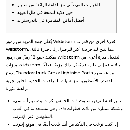
الخيارات التي تأتي مع القاعة الرائعة من سبينز
حيل ذكية للمتعة في ظل القيود
أفضل أماكن المقامرة في ثاندرستراك
يُفعّل جمع المزيد من رموز Wildstorm قدرةً أخرى من قدرات
Wildstorm، مما يُتيح لك فرصةً أكبر للوصول إلى قدرة ثالثة.
يمكنك جمع 12 رمزًا من رموز Wildstorm لتفعيل ميزة أخرى من
ميزات Wildstorm. بالإضافة إلى ذلك، قد يُفعّل ذلك مزيجًا فعالًا.
يدمج Thunderstruck Crazy Lightning Ports ببراعة سرد
القصص الأسطورية مع تقنيات المراهنات الحديثة لخلق تجربة
مراهنة مثيرة.
تتميز لعبة الفيديو سلوت ذات الخمس بكرات بتصميم أساسي،
وشبكة ممتازة من ثلاث خطوات 5×، وهي مستخدمة في ألعاب
السلوتس عبر الإنترنت.
إذا كنت ترغب في التأكد من أنك تلعب أيضًا في موقع إنترنت