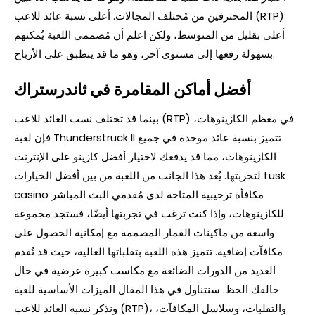
المحترفين من مُختلف المجالات. أعلى نسبة عائد للاعب (RTP)
أعلى بقليل من المتوسط، ولكن اعلم أن مُصممي اللعبة يُمكنهم
بسهولة رفعها إلى مستوى آخر، وهو ما قد ينطبق على الأرباح.
أفضل أماكن المقامرة في ثاندرستراك
بينما قد تختلف نسب العائد للاعب (RTP) في معظم الكازينوهات،
فإن لعبة Thunderstruck II تتميز بنسبة عائد موحدة في جميع
الكازينوهات، مما قد يدفعك لاختيار أفضل كازينو على الإنترنت
tusk
لتجربتها. يُعد هذا الجانب من اللعبة من بين أفضل الخيارات
casino مكافأة ترحيبية
المتاحة لدى مُقدمي البث المباشر
للكازينوهات، وإذا كنت ترغب في تجربتها أيضًا، فستجد مجموعة
واسعة من ماكينات القمار المصممة مع إمكانية الحصول على
مكافآت إضافية. تتميز هذه اللعبة بتقلباتها العالية، حيث قد تُقدم
العديد من الدورات الضائعة مع مكاسب كبيرة عرضية في حال
حالفك الحظ. سنتناول في هذا المقال الميزات الأساسية للعبة
ونذكر نسبة العائد للاعب (RTP)، والتقلبات، وسلاسل المكافآت،