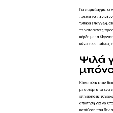
Για παράδειγμα, οι 
πρέπει να περιμένο
τυπικοί επαγγελματ
περιστασιακές προσ
κέρδη με το Skywar
κάνει τους παίκτες
Ψιλά 
μπόν
Κάντε κλικ στον δια
με αστέρι από ένα 
επιχειρήσεις τυχερώ
απαίτηση για να υπ
κατάθεση που δεν σ