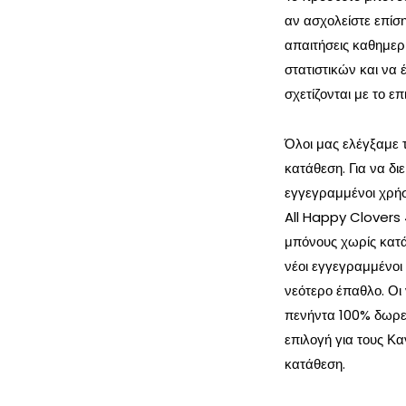
αν ασχολείστε επίση
απαιτήσεις καθημερ
στατιστικών και να 
σχετίζονται με το επ
Όλοι μας ελέγξαμε 
κατάθεση. Για να δι
εγγεγραμμένοι χρήσ
All Happy Clovers 
μπόνους χωρίς κατά
νέοι εγγεγραμμένοι 
νεότερο έπαθλο. Οι
πενήντα 100% δωρεά
επιλογή για τους Κ
κατάθεση.