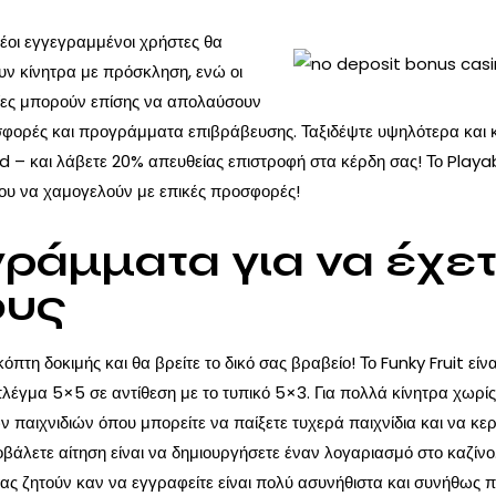
νέοι εγγεγραμμένοι χρήστες θα
υν κίνητρα με πρόσκληση, ενώ οι
ίες μπορούν επίσης να απολαύσουν
φορές και προγράμματα επιβράβευσης. Ταξιδέψτε υψηλότερα και 
d – και λάβετε 20% απευθείας επιστροφή στα κέρδη σας! Το Playa
 του να χαμογελούν με επικές προσφορές!
γράμματα για να έχε
ους
κόπτη δοκιμής και θα βρείτε το δικό σας βραβείο! Το Funky Fruit είν
πλέγμα 5×5 σε αντίθεση με το τυπικό 5×3. Για πολλά κίνητρα χωρίς
ν παιχνιδιών όπου μπορείτε να παίξετε τυχερά παιχνίδια και να κε
οβάλετε αίτηση είναι να δημιουργήσετε έναν λογαριασμό στο καζίνο
ας ζητούν καν να εγγραφείτε είναι πολύ ασυνήθιστα και συνήθως