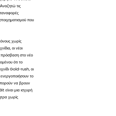
 Αναζητώ τις
επαναφορές
ς στοιχηματισμού που
πόνους χωρίς
ίδια, οι νέοι
ν πρόσβαση στο νέο
ομένου ότι το
νίδι Gold-rush, οι
α ενεργοποιήσουν το
μπορούν να βρουν
t είναι μια ισχυρή
ητρα χωρίς