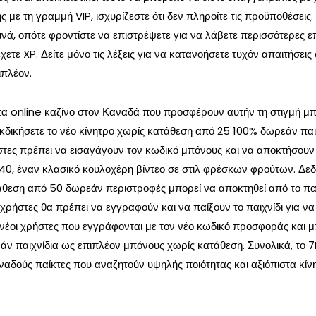
ς με τη γραμμή VIP, ισχυρίζεστε ότι δεν πληροίτε τις προϋποθέσεις.
ινά, οπότε φροντίστε να επιστρέψετε για να λάβετε περισσότερες 
έχετε XP.
Δείτε μόνο τις λέξεις για να κατανοήσετε τυχόν απαιτήσει
ιπλέον.
τα online καζίνο στον Καναδά που προσφέρουν αυτήν τη στιγμή μ
εκδικήσετε το νέο κίνητρο χωρίς κατάθεση από 25 100% δωρεάν παιχν
τες πρέπει να εισαγάγουν τον κωδικό μπόνους και να αποκτήσου
40, έναν κλασικό κουλοχέρη βίντεο σε στιλ φρέσκων φρούτων. Δεδ
θεση από 50 δωρεάν περιστροφές μπορεί να αποκτηθεί από το παιχ
χρήστες θα πρέπει να εγγραφούν και να παίξουν το παιχνίδι για ν
 νέοι χρήστες που εγγράφονται με τον νέο κωδικό προσφοράς και 
ν παιχνίδια ως επιπλέον μπόνους χωρίς κατάθεση. Συνολικά, το 7Bi
αναδούς παίκτες που αναζητούν υψηλής ποιότητας και αξιόπιστα κίν