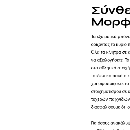
Σύνθε
Μορφ
Τα εξαιρετικά μπόν
ορίζοντας το κύριο
Όλα τα κίνητρα σε α
να αξιολογήσετε. Τ
στα αθλητικά στοιχή
το ιδιωτικό πακέτο 
χρησιμοποιήσετε το
στοιχηματισμού σε ε
τυχερών παιχνιδιών
διασφαλίσουμε ότι οι
Για όσους ανακάλυψ